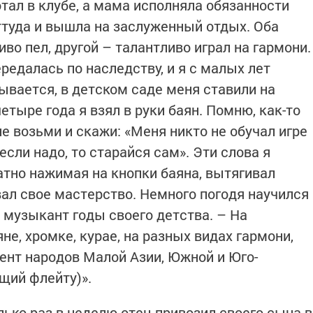
тал в клубе, а мама исполняла обязанности
оттуда и вышла на заслуженный отдых. Оба
иво пел, другой – талантливо играл на гармони.
едалась по наследству, и я с малых лет
ывается, в детском саде меня ставили на
четыре года я взял в руки баян. Помню, как-то
не возьми и скажи: «Меня никто не обучал игре
сли надо, то старайся сам». Эти слова я
атно нажимая на кнопки баяна, вытягивал
вал свое мастерство. Немного погодя научился
т музыкант годы своего детства. – На
не, хромке, курае, на разных видах гармони,
нт народов Малой Азии, Южной и Юго-
щий флейту)».
ько раз в неделю отец привозил своего сына в