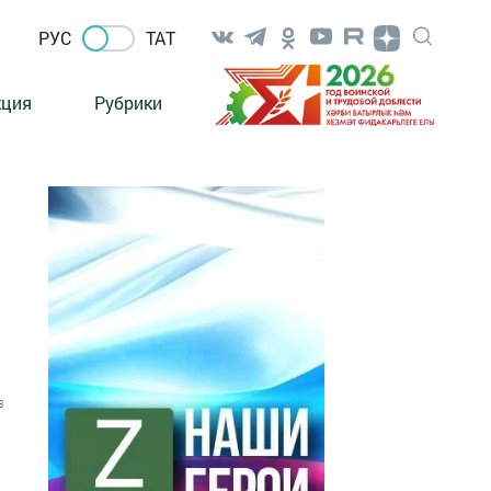
РУС
ТАТ
кция
Рубрики
3