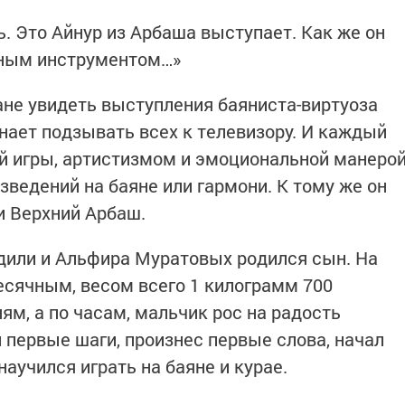
ь. Это Айнур из Арбаша выступает. Как же он
ьным инструментом…»
ане увидеть выступления баяниста-виртуоза
нает подзывать всех к телевизору. И каждый
ой игры, артистизмом и эмоциональной манеро
ведений на баяне или гармони. К тому же он
и Верхний Арбаш.
адили и Альфира Муратовых родился сын. На
сячным, весом всего 1 килограмм 700
ням, а по часам, мальчик рос на радость
 первые шаги, произнес первые слова, начал
научился играть на баяне и курае.