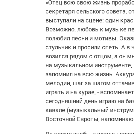
«Отец всю свою жизнь прорабо
секретаря сельского совета, 
выступали на сцене: один крас
Возможно, любовь к музыке пер
полюбил песни и мотивы. Оказ
стульчик и просили спеть. А в 
возился рядом с отцом, а он м
на музыкальном инструменте, е
запомнил на всю жизнь. Аккур
мелодии, шаг за шагом оттачи
играть и на курае, - вспоминае
сегодняшний день играю на бая
кавале (музыкальный инструме
Восточной Европы, напоминаю
Во время учебы в школе нескол