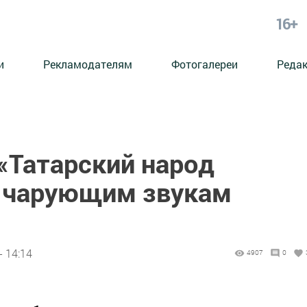
16+
и
Рекламодателям
Фотогалереи
Реда
«Татарский народ
 чарующим звукам
- 14:14
4907
0