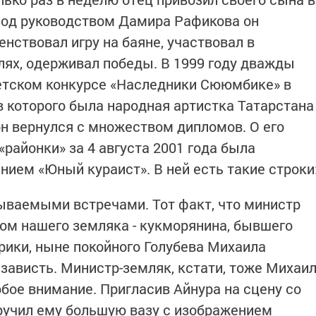
Под руководством Дамира Рафикова он
нствовал игру на баяне, участвовал в
лях, одерживал победы. В 1999 году дважды
тском конкурсе «Наследники Сююмбике» в
в которого была народная артистка Татарстана
он вернулся с множеством дипломов. О его
районки» за 4 августа 2001 года была
нием «Юный кураист». В ней есть такие строки
ываемыми встречами. Тот факт, что министр
ом нашего земляка - кукморянина, бывшего
рики, ныне покойного Голубева Михаила
зависть. Министр-земляк, кстати, тоже Михаи
бое внимание. Пригласив Айнура на сцену со
ручил ему большую вазу с изображением