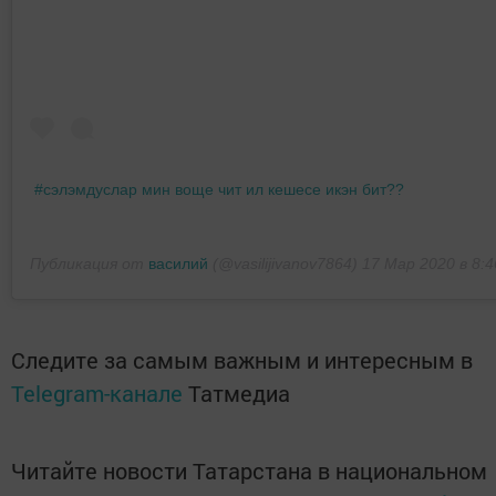
#сэлэмдуслар мин воще чит ил кешесе икэн бит??
Публикация от
василий
(@vasilijivanov7864)
17 Мар 2020 в 8:
Следите за самым важным и интересным в
Telegram-канале
Татмедиа
Читайте новости Татарстана в национальном