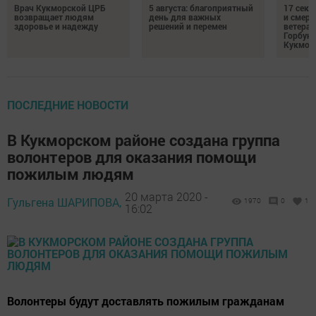
Врач Кукморской ЦРБ
5 августа: благоприятный
17 сек
возвращает людям
день для важных
и смерт
здоровье и надежду
решений и перемен
ветеран
Горбуно
Кукмор
ПОСЛЕДНИЕ НОВОСТИ
В Кукморском районе создана группа
волонтеров для оказания помощи
пожилым людям
20 марта 2020 -
Гульгена ШАРИПОВА,
1970
0
1
16:02
Волонтеры будут доставлять пожилым гражданам