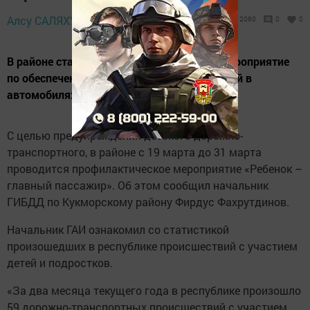
20 марта 2020 -
Алсу САЛЯХУТДИНОВА,
2060
0
0
19:31
В районе стартовало профилактическое мероприятие
по обеспечению безопасной перевозки детей в
автомобилях.
С целью предупреждения детского дорожно-
транспортного, в районе с 19 марта до 31 марта
проводится профилактическое мероприятие «Ребенок –
главный пассажир». Об этом сообщил начальник
ГИБДД по Кукморскому району Фирдус Фахрутдинов.
Начальник ГАИ ознакомил со статистикой
произошедших в республике происшествий с участием
детей и подростков.
«За два месяца текущего года в республике произошло
59 дорожно-транспортных происшествий с участием