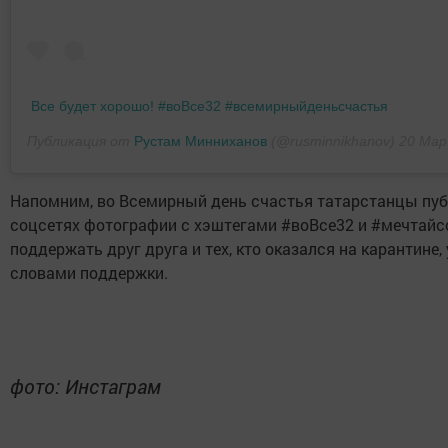
Все будет хорошо! #воВсе32 #всемирныйденьсчастья
Публикация от
Рустам Минниханов
(@rusminnikhanov)
20 Мар 20
Напомним, во Всемирный день счастья татарстанцы пуб
соцсетях фотографии с хэштегами #воВсе32 и #мечтайс
поддержать друг друга и тех, кто оказался на карантине,
словами поддержки.
фото: Инстаграм