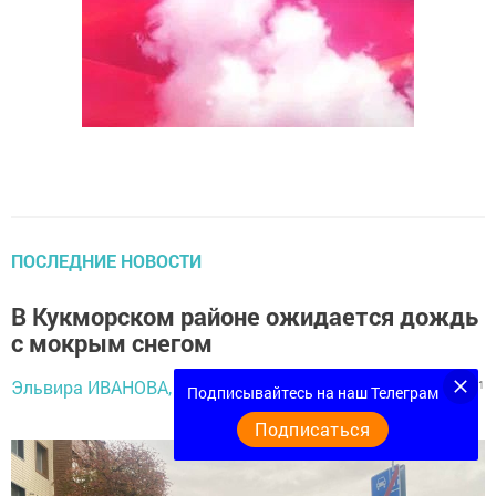
ПОСЛЕДНИЕ НОВОСТИ
В Кукморском районе ожидается дождь
с мокрым снегом
16 октября 2024 -
Эльвира ИВАНОВА,
393
0
1
Подписывайтесь на наш Телеграм
17:11
Подписаться