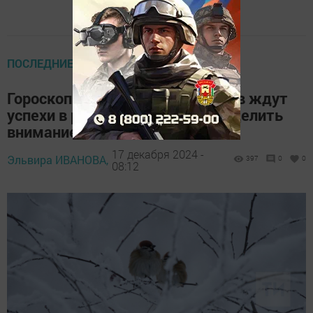
ПОСЛЕДНИЕ НОВОСТИ
Гороскоп на 17 декабря: Тельцов ждут
успехи в работе, Ракам стоит уделить
внимание семье
17 декабря 2024 -
Эльвира ИВАНОВА,
397
0
0
08:12