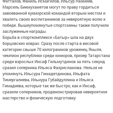
Фаттахов, Фаниль Исмагилов, Ильсур Назмиев,
Марсель Бикмухаметов могут по праву гордиться
завоеванной кукморской командой вторым местом и
хвалить своих воспитанников за невероятную волю к
победе. Вышеупомянутые спортсмены также получили
заслуженные награды.
Борьба в спорткомплексе «Батыр» шла на двух
борцовских коврах. Сразу после старта в весовой
категории свыше 70 килограммов уроженец Яныля,
чемпион республики среди юниоров, призер Татарстана
среди взрослых Инсаф Гильмутдинов за пять секунд
сразил соперника Ильяса Фахрисламова. Нельзя не
упомянуть Ильсура Гимадетдинова, Ильфата
Тимергалиева, Ильнура Губайдуллина и Ильяса
Гимадиева, которые так же быстро, как и Инсаф,
сразили соперников, продемонстрировав невероятное
мастерство и физическую подготовку.