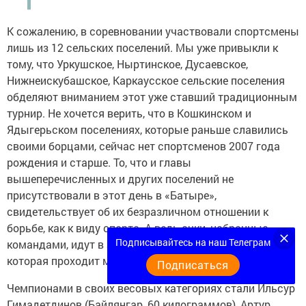
К сожалению, в соревновании участвовали спортсмены
лишь из 12 сельских поселений. Мы уже привыкли к
тому, что Уркушское, Ныртинское, Дусаевское,
Нижнеискубашское, Каркаусское сельские поселения
обделяют вниманием этот уже ставший традиционным
турнир. Не хочется верить, что в Кошкинском и
Ядыгерьском поселениях, которые раньше славились
своими борцами, сейчас нет спортсменов 2007 года
рождения и старше. То, что и главы
вышеперечисленных и других поселений не
присутствовали в этот день в «Батыре»,
свидетельствует об их безразличном отношении к
борьбе, как к виду спорта. А ведь очки, набранные
Подписывайтесь на наш Телеграм
командами, идут в зачет еще и районной спартакиады,
которая проходит между поселениями.
Подписаться
Чемпионами в своих весовых категориях стали Ильсур
Гимадетдинов (Байлянгар, 60 килограммов), Артур