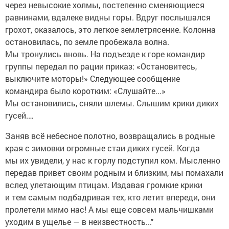
через невысокие холмы, постепенно сменяющиеся
равнинами, вдалеке видны горы. Вдруг послышался
грохот, оказалось, это легкое землетрясение. Колонна
остановилась, по земле пробежала волна.
Мы тронулись вновь. На подъезде к горе командир
группы передал по рации приказ: «Остановитесь,
выключите моторы!» Следующее сообщение
командира было коротким: «Слушайте...»
Мы остановились, сняли шлемы. Слышим крики диких
гусей.…
Заняв всё небесное полотно, возвращались в родные
края с зимовки огромные стаи диких гусей. Когда
мы их увидели, у нас к горлу подступил ком. Мысленно
передав привет своим родным и близким, мы помахали
вслед улетающим птицам. Издавая громкие крики
и тем самым подбадривая тех, кто летит впереди, они
пролетели мимо нас! А мы еще совсем мальчишками
уходим в ущелье — в неизвестность..."