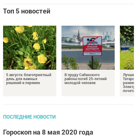
Топ 5 новостей
5 августа: благоприятный
В пруду Сабинского
Лучших
день для важных
района погиб 25-летний
Татарст
решений и перемен
молодой человек
размещ
Электр
почета
ПОСЛЕДНИЕ НОВОСТИ
Гороскоп на 8 мая 2020 года