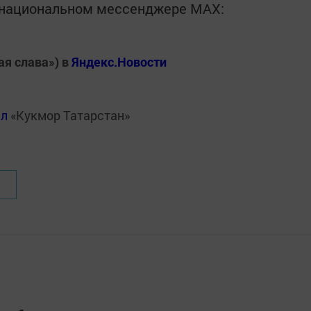
в национальном мессенджере MАХ:
ая слава») в
Яндекс.Новости
ал
«Кукмор Татарстан»