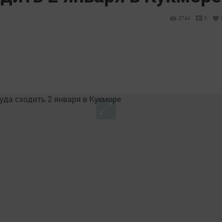
2744
0