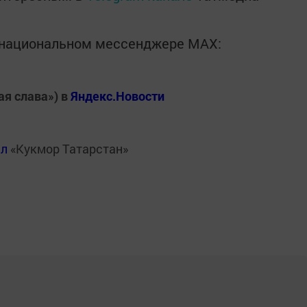
в национальном мессенджере MАХ:
ая слава») в
Яндекс.Новости
ал
«Кукмор Татарстан»