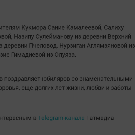
жителям Кукмора Сание Камалеевой, Салиху
овой, Назипу Сулейманову из деревни Верхний
з деревни Пчеловод, Нурзиган Аглямзяновой из
зие Гимадиевой из Олуяза.
ев поздравляет юбиляров со знаменательными
оровья, еще долгих лет жизни, любви и заботы
интересным в
Telegram-канале
Татмедиа