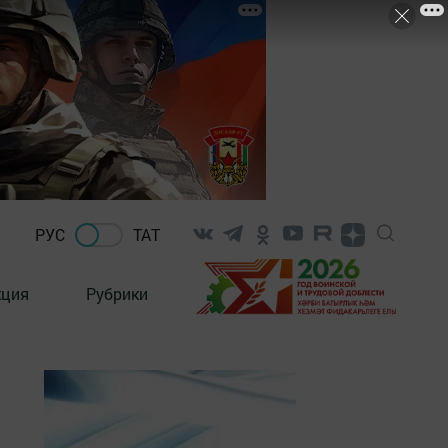
РУС
ТАТ
кция
Рубрики