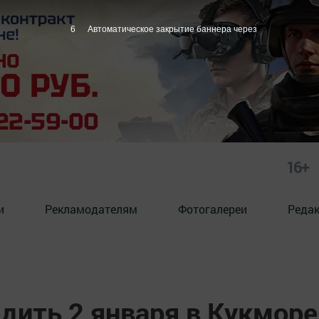
5
Автоматическое закрытие баннера через
16+
и
Рекламодателям
Фотогалереи
Реда
дить 2 января в Кукморе