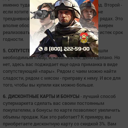
именно туда в первую очередь падает взгляд. Второй -
если хотите купить самое свежее молоко, а не
трехдневной давности, ищите его в дальних рядах. Это
вполне обоснованно, поскольку продавец намерен
реализовать весь свой товар, пока у него не истек срок
годности.
5. СОПУТСТВУЮЩИЕ ПРЕДЛОЖЕНИЯ
. Вы нашли
необходимый товар, и, казалось бы, дело сделано. Но
нет, здесь вас поджидает еще одна приманка в виде
сопутствующей «пары». Рядом с чаем можно найти
сладости, рядом с мясом - приправу к нему. И все для
того, чтобы вы купили как можно больше.
6. ДИСКОНТНЫЕ КАРТЫ И БОНУСЫ
- лучший способ
супермаркета сделать вас своим постоянным
покупателем, а бонусы по карте позволяют увеличить
объемы продаж. Как это работает? К примеру, вы
приобретаете дисконтную карту со скидкой 3%. Вам