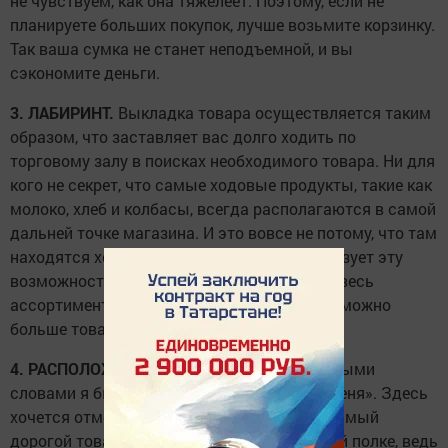
не чувствуем, как она тяжелеет. Поэтому, если не
планируете больших покупок, лучше возьмите корзинку.
Так ваша сумка не станет неподъемной, и вы
сэкономите деньги.
3. ЛАБИРИНТ.
Выкладка товара осуществляется таким
образом, что заставляет вас долго ходить по
торговому залу в поисках необходимого товара. Ни для
кого не секрет, что самые ходовые продукты, такие как
молоко, хлеб и колбасы, всегда располагаются в самой
дальней точке магазина. И это вовсе не потому, что там
находятся холодильники. Продавец использует эту
возможность, чтобы продемонстрировать весь
ассортимент продукции и реализовать как можно
больше товара.
4. РАСПОЛОЖЕНИЕ ТОВАРА НА ПОЛКАХ.
Иными
словами я бы назвала этот пункт «найди меня». Здесь
хочется отметить два момента. Первый - самый
дорогой товар всегда находится на средней полке, ведь