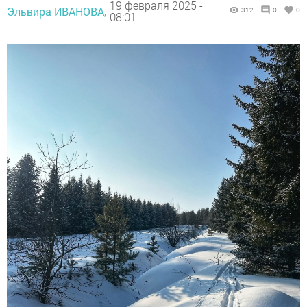
19 февраля 2025 -
Эльвира ИВАНОВА,
312
0
0
08:01