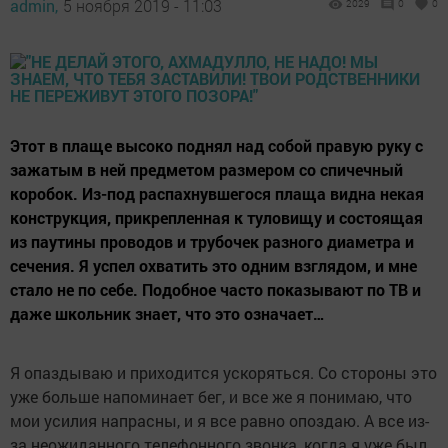
admin,
5 ноября 2019 - 11:03
2029
0
0
Этот в плаще высоко поднял над собой правую руку с
зажатым в ней предметом размером со спичечный
коробок. Из-под распахнувшегося плаща видна некая
конструкция, прикрепленная к туловищу и состоящая
из паутины проводов и трубочек разного диаметра и
сечения. Я успел охватить это одним взглядом, и мне
стало не по себе. Подобное часто показывают по ТВ и
даже школьник знает, что это означает…
Я опаздываю и приходится ускоряться. Со стороны это
уже больше напоминает бег, и все же я понимаю, что
мои усилия напрасны, и я все равно опоздаю. А все из-
за неожиданного телефонного звонка, когда я уже был