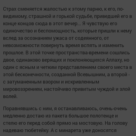
Страх сменяется жалостью к этому парню, к его, по-
видимому, страшной и горькой судьбе, приведшей его в
конце концов сюда в этот вечер... Я чувствую его
одиночество и беспомощность, которые пришли к нему
вслед за осознанием ужаса от содеянного, от
невозможности повернуть время вспять и изменить
прошлое. В этой точке пространства-времени сошлись
двое, одинаково верящих и поклоняющихся Аллаху, но
один с ясным и четким представлением своего места в
этой бесконечности, созданной Всевышним, а второй -
с затуманенным взором и искривленным
мировоззрением, настойчиво привитым чуждой и злой
волей.
Поравнявшись с ним, я останавливаюсь, очень-очень
медленно достаю из пакета большое полотенце и
стелю его перед собой прямо на мостовую. На голову
надеваю тюбетейку. А с минарета уже доносятся