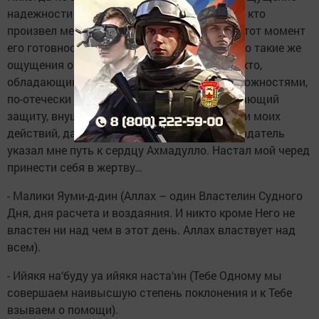
надежности и бесконечного доверия к тому, кто
произвел меня на свет; поразившая меня в тот момент
его готовность к самопожертвованию. Точно такие же
ощущения овладели мною теперь, будто некто,
обладающий безграничной властью и возможностями,
по-отечески развернул надо мною шатер, дающий
защиту, внушил уверенность в правильности моих
действий, дал мне свое благословение… Создатель
указал мне путь к сердцу Ахмадулло. Настал мой черед
принести себя в жертву…
- Малики Яуми-д-дин (Аллах – один Властелин Судного
Дня, дня расчета и воздаяния. И никто кроме Него не
властен ни над чем в этот день. Аллах властвует над
всем).
- Ийякя на‘буду уа ийякя наста‘ин (Тебе Одному мы
совершаем наивысшую степень поклонения и к Тебе
взываем о помощи).