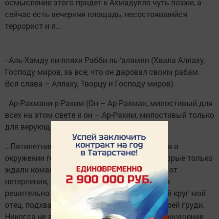
осмысление этого придет к Ахмадулло чуть позже, а
сейчас есть вечерняя площадь, несостоявшийся
террорист и я…
- Аль-Хамду ли-лляхи Рабби-ль-‘алямин (Хвала Аллаху,
Господу миров, за все, что он даровал своим рабам.
Вся слава – Аллаху, Творцу и Господу миров).
- Ар-Рахмани-р-Рахим (Он – Ар-Рахман, милостивый для
всех на этом свете и он – Ар-Рахим, милостивый только
для верующих на том свете).
…Пятилетним ребенком я однажды очутился в
окружении голодных и свирепых собак, которые только
ждали команды своего вожака, повизгивая от
нетерпения, готовых кинуться на меня, и как
решительно и строго вошел в этот зловещий круг мой
отец, подхватил меня на руки и прижал к своей груди.
Никогда не забуду охватившее меня тогда ощущение