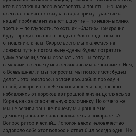
кто в состоянии посочувствовать и понять… Но чаще
всего напрасно, потому что одни примут участие в
нашей проблеме из зависти, другие – по недомыслию,
третьи – по глупости, то есть их «благие» намерения
будут продиктованы отнюдь не благородством по
отношению к нам. Скорее всего мы окажемся на
ложном пути и потом вынуждены будем потратить
уйму времени, чтобы осознать это... И тогда в
отчаянии, по совету или осознанно мы вспомним о Нем,
о Всевышнем, и мы попросим, мы помолимся; будем
делать это неистово, настойчиво, забыв про еду и
покой, искореняя в себе накопившееся зло, спешно
избавляясь от пороков из прошлой жизни, цепляясь за
Коран, как за спасительную соломинку. Но отчего же
мы не верили раньше, почему мы раньше не
демонстрировали свою лояльность и покорность?
Вопрос риторический… Испокон веков человечество
задавало себе этот вопрос и ответ был всегда один! Но