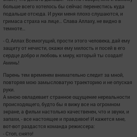
больше всего хотелось бы сейчас перенестись куда
подальше отсюда. И руки меня плохо слушаются, и
гримаса страха на лице… Слава Аллаху, не видно в
темноте…
- О, Аллах Всемогущий, прости этого человека, дай ему
защиту от нечисти, окажи ему милость и посей в его
сердце добро и любовь к миру, который ты создал!
Аминь!
Парень тем временем внимательно следит за мной,
повторяя мою замысловатую траекторию и не опуская
руки.
А мною овладевает странное ощущение нереальности
происходящего, будто бы я вижу все на огромном
экране, а фильм настолько качественен, что и звуки, и
запахи, - все настоящее и правдивое! И кажется мне,
вот-вот раздастся команда режиссера:
- Стоп, снято!