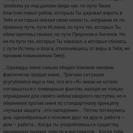
‘аляйхим уа ляд-даллин (веди нас по пути Твоих
благочестивых рабов, которым Ты даровал верить в
Тебя и которым оказал свою милость, направив их по
прямому пути, пути Ислама, по пути тех, которых Ты
облагодетельствовал, по пути Пророков и Ангелов. Но
не по пути тех, которых Ты наказал, и которые сбились
с пути Истины и блага, отклонившись от веры в Тебя, не
проявив повиновения Тебе).
…Однажды меня сильно обидел близкий человек,
фактически предал меня… Трагизм ситуации
усугублялся еще и тем, что его «Я» никак не хотело
соглашаться с очевидным фактом, находя не только
оправдание для своего неблаговидного поступка, но и
обвинения против меня по стандартному принципу
«лучшая защита - это нападение»… Потом потянулись
дни, однообразные и похожие друг на друга: работа –
дом – работа… Когда ты уподобляешься существу,
лишенному разума, чувств и инстинктов… Когда тебе