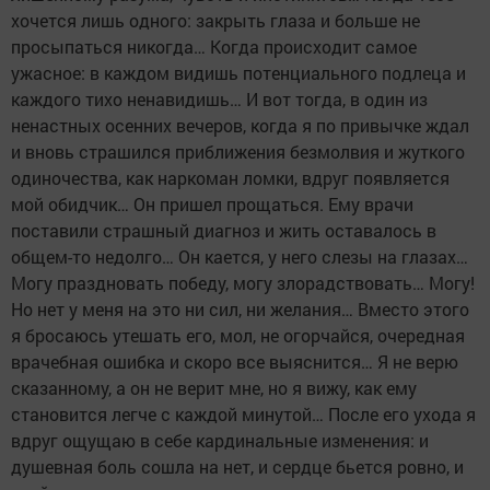
хочется лишь одного: закрыть глаза и больше не
просыпаться никогда… Когда происходит самое
ужасное: в каждом видишь потенциального подлеца и
каждого тихо ненавидишь… И вот тогда, в один из
ненастных осенних вечеров, когда я по привычке ждал
и вновь страшился приближения безмолвия и жуткого
одиночества, как наркоман ломки, вдруг появляется
мой обидчик… Он пришел прощаться. Ему врачи
поставили страшный диагноз и жить оставалось в
общем-то недолго… Он кается, у него слезы на глазах…
Могу праздновать победу, могу злорадствовать… Могу!
Но нет у меня на это ни сил, ни желания… Вместо этого
я бросаюсь утешать его, мол, не огорчайся, очередная
врачебная ошибка и скоро все выяснится… Я не верю
сказанному, а он не верит мне, но я вижу, как ему
становится легче с каждой минутой… После его ухода я
вдруг ощущаю в себе кардинальные изменения: и
душевная боль сошла на нет, и сердце бьется ровно, и