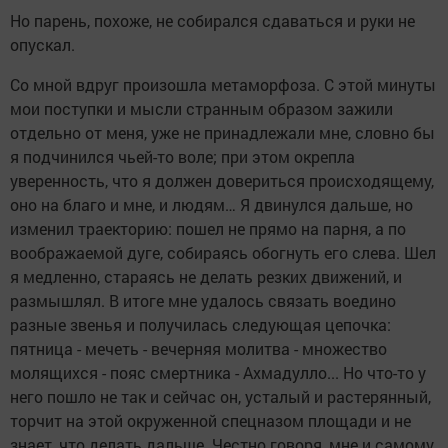
Но парень, похоже, не собирался сдаваться и руки не
опускал.
Со мной вдруг произошла метаморфоза. С этой минуты
мои поступки и мысли странным образом зажили
отдельно от меня, уже не принадлежали мне, словно бы
я подчинился чьей-то воле; при этом окрепла
уверенность, что я должен довериться происходящему,
оно на благо и мне, и людям… Я двинулся дальше, но
изменил траекторию: пошел не прямо на парня, а по
воображаемой дуге, собираясь обогнуть его слева. Шел
я медленно, стараясь не делать резких движений, и
размышлял. В итоге мне удалось связать воедино
разные звенья и получилась следующая цепочка:
пятница - мечеть - вечерняя молитва - множество
молящихся - пояс смертника - Ахмадулло... Но что-то у
него пошло не так и сейчас он, усталый и растерянный,
торчит на этой окруженной спецназом площади и не
знает, что делать дальше. Честно говоря, мне и самому