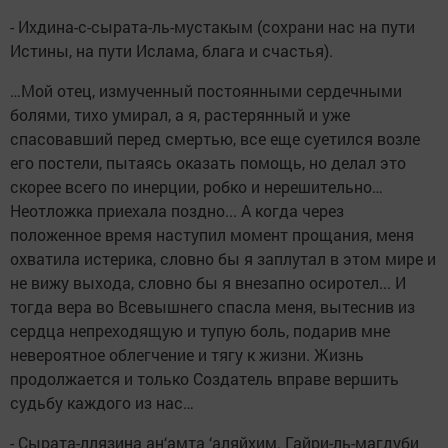
- Ихдина-с-сырата-ль-мустакым (сохрани нас на пути
Истины, на пути Ислама, блага и счастья).
…Мой отец, измученный постоянными сердечными
болями, тихо умирал, а я, растерянный и уже
спасовавший перед смертью, все еще суетился возле
его постели, пытаясь оказать помощь, но делал это
скорее всего по инерции, робко и нерешительно…
Неотложка приехала поздно... А когда через
положенное время наступил момент прощания, меня
охватила истерика, словно бы я заплутал в этом мире и
не вижу выхода, словно бы я внезапно осиротел... И
тогда вера во Всевышнего спасла меня, вытеснив из
сердца непреходящую и тупую боль, подарив мне
невероятное облегчение и тягу к жизни. Жизнь
продолжается и только Создатель вправе вершить
судьбу каждого из нас…
- Сырата-ллязина ан‘амта ‘аляйхим. Гайри-ль-магдуби