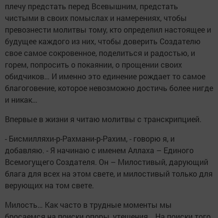
плечу предстать перед Всевышним, предстать
чистыми в своих помыслах и намерениях, чтобы
превознести молитвы тому, кто определил настоящее и
будущее каждого из них, чтобы доверить Создателю
свое самое сокровенное, поделиться и радостью, и
горем, попросить о покаянии, о прощении своих
обидчиков… И именно это единение рождает то самое
благоговение, которое невозможно достичь более нигде
и никак…
Впервые в жизни я читаю молитвы с транскрипцией.
- Бисмилляхи-р-Рахмани-р-Рахим, - говорю я, и
добавляю. - Я начинаю с именем Аллаха – Единого
Всемогущего Создателя. Он – Милостивый, дарующий
блага для всех на этом свете, и милостивый только для
верующих на том свете.
Милость… Как часто в трудные моменты мы
бросаемся на поиски опоры, утешения… На поиски того,