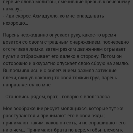
первые слова молитвы, сменившие призыв к вечернему
намазу…
- Иди скорее, Ахмадулло, ко мне, опаздывать
нехорошо…
Парень неожиданно опускает руку, какое-то время
возится со своим страшным снаряжением, поочередно
отстегивая лямки, затем резким движением отрывает
пульт и отбрасывает его далеко в сторону. Потом он
осторожно и аккуратно опускает свою сбрую на землю.
Выпрямившись и с облегчением размяв затекшие
плечи, скинув наконец-то свой тяжкий груз, парень
направляется ко мне.
- Становись рядом, брат, - говорю я вполголоса…
Мое воображение рисует молящихся, которые тут же
расступаются и принимают его в свои ряды;
принимают таким, каков он есть, и не спрашивают его
ни о чем… Принимают брата по вере, чтобы плечом к