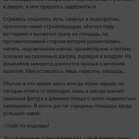
в дверях, и мне пришлось задержаться...
Стремясь сократить путь, свернул в подворотню,
проскочил мимо стройплощадки, обогнул пару
коттеджей и выскочил сразу на площадь, на
противоположной стороне которой разместилась
мечеть, подсвеченная сейчас прожекторами и потому
похожая на сказочный дворец, парящий в воздухе. Из
динамиков минарета доносится призыв к вечерней
молитве. Мне оставалось лишь пересечь площадь...
Обычно в это время здесь всегда полно народу, но
сегодня отчего-то безлюдно, лишь в центре маячит
одинокая фигура в длинном плаще с низко надвинутым
капюшоном. Я почти достиг середины площади, когда
услышал окрик:
- Стой! Нэ подходы!
Этот в плаще высоко поднял над собой правую руку с