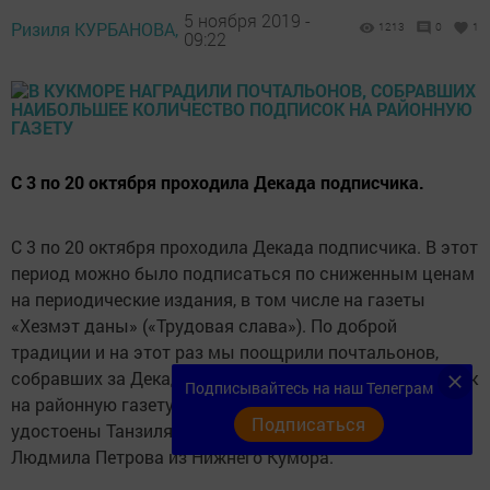
5 ноября 2019 -
Ризиля КУРБАНОВА,
1213
0
1
09:22
С 3 по 20 октября проходила Декада подписчика.
С 3 по 20 октября проходила Декада подписчика. В этот
период можно было подписаться по сниженным ценам
на периодические издания, в том числе на газеты
«Хезмэт даны» («Трудовая слава»). По доброй
традиции и на этот раз мы поощрили почтальонов,
собравших за Декаду наибольшее количество подписок
Подписывайтесь на наш Телеграм
на районную газету. Подарков от редакции были
Подписаться
удостоены Танзиля Фазылзянова из Кукмора и
Людмила Петрова из Нижнего Кумора.