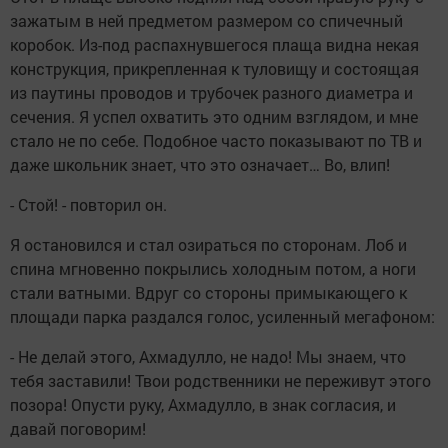
зажатым в ней предметом размером со спичечный
коробок. Из-под распахнувшегося плаща видна некая
конструкция, прикрепленная к туловищу и состоящая
из паутины проводов и трубочек разного диаметра и
сечения. Я успел охватить это одним взглядом, и мне
стало не по себе. Подобное часто показывают по ТВ и
даже школьник знает, что это означает… Во, влип!
- Стой! - повторил он.
Я остановился и стал озираться по сторонам. Лоб и
спина мгновенно покрылись холодным потом, а ноги
стали ватными. Вдруг со стороны примыкающего к
площади парка раздался голос, усиленный мегафоном:
- Не делай этого, Ахмадулло, не надо! Мы знаем, что
тебя заставили! Твои родственники не переживут этого
позора! Опусти руку, Ахмадулло, в знак согласия, и
давай поговорим!