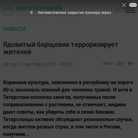
НОВОСТИ КУКМОРА
16+
4
Автоматическое закрытие баннера через
Газета "Трудовая слава" - Кукморский район
НОВОСТИ
Ядовитый борщевик терроризирует
жителей
автор,
2 сентября 2015 - 06:03
621
0
0
Кормовая культура, завезенная в республику на пороге
80-х, оказалась опасной для человека травой. И хотя в
Татарстане всплеска ожогов, полученных после
соприкосновения с растением, не отмечают, медики
дают советы, как уберечь себя и своих близких.
Татарстанцы активно обсуждают резонансные случаи,
когда жители разных стран, в том числе и России,
получили...