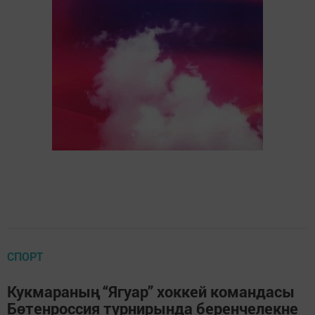
СПОРТ
Кукмараның “Ягуар” хоккей командасы
Бөтенроссия турнирында беренчелекне