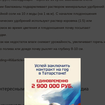
тации баклажаны подкармливают раствором минеральных удобрений:
ийной соли на 10 л воды (на 1 кв.м). С началом плодоношения
нических удобрений используют раствор коровяка (1:5) или
кормок во время цветения и плодоношения почву посыпают
ядки.
к как недостаток влаги снижает урожайность, увеличивает горечь 
о полива или дождя почву рыхлят на глубину 8-10 см.
eading=46&article=11390
интересным в
Telegram-канале
Татмедиа