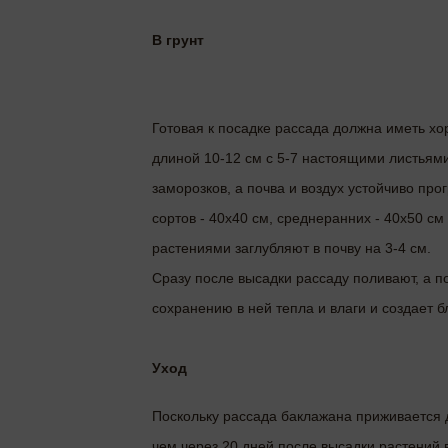
В грунт
Готовая к посадке рассада должна иметь хо
длиной 10-12 см с 5-7 настоящими листьями
заморозков, а почва и воздух устойчиво пр
сортов - 40х40 см, среднеранних - 40х50 см
растениями заглубляют в почву на 3-4 см.
Сразу после высадки рассаду поливают, а 
сохранению в ней тепла и влаги и создает
Уход
Поскольку рассада баклажана приживается д
чем через 20 дней после высадки растений в