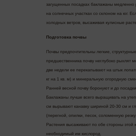
загущенных посадках баклажаны медленно р
на солнечных участках со склоном на юг. Е
холодных ветров, высаживая кулисные раст
Подготовка почвы
Почвы предпочтительны легкие, структурны
предшественника почву неглубоко рыхлят м
две недели ее перекапывают на штык лопаты
кг на 1 кв. м) и минеральную огородную сме
Ранней весной почву боронуют и до посадки
Баклажаны лучше всего выращивать на утеп
см вырывают канавку шириной 20-30 см и г
(перегной, опилки, песок, соломенную резк
Растения высаживают по обе стороны этой к
необходимый им кислород.