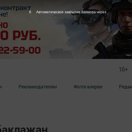
5
Автоматическое закрытие баннера через
16+
и
Рекламодателям
Фотогалереи
Реда
баклажан