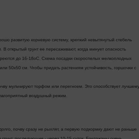
рошо развитую корневую систему, крепкий невытянутый стебель
. В открытый грунт ее пересаживают, когда минует опасность
огреются до 16-18оС. Схема посадки скороспелых мелкоплодных
 или 50х50 см. Чтобы придать растениям устойчивость, горшочки с
почву мульчируют торфом или перегноем. Это способствует лучшем
 благоприятный воздушный режим.
олго, почву сразу не рыхлят, а первую подкормку дают не раньше
 грунт, последующие - через 10-15 суток. Баклажаны очень