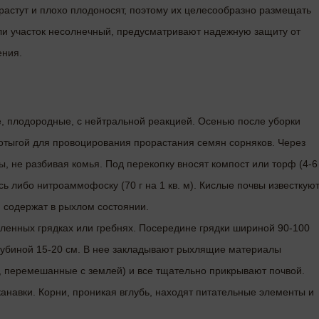
астут и плохо плодоносят, поэтому их целесообразно размещать
сли участок несолнечный, предусматривают надежную защиту от
ения.
е, плодородные, с нейтральной реакцией. Осенью после уборки
отыгой для провоцирования прорастания семян сорняков. Через
, не разбивая комья. Под перекопку вносят компост или торф (4-6
сь либо нитроаммофоску (70 г на 1 кв. м). Кислые почвы известкуют
 содержат в рыхлом состоянии.
ленных грядках или гребнях. Посередине грядки шириной 90-100
лубиной 15-20 см. В нее закладывают рыхлящие материалы
у, перемешанные с землей) и все тщательно прикрывают почвой.
анавки. Корни, проникая вглубь, находят питательные элементы и