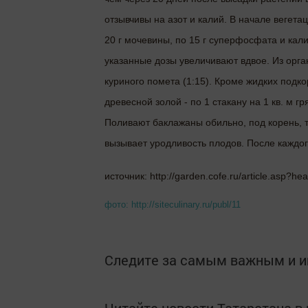
отзывчивы на азот и калий. В начале веге
20 г мочевины, по 15 г суперфосфата и кал
указанные дозы увеличивают вдвое. Из орга
куриного помета (1:15). Кроме жидких под
древесной золой - по 1 стакану на 1 кв. м гр
Поливают баклажаны обильно, под корень, та
вызывает уродливость плодов. После каждог
источник: http://garden.cofe.ru/article.asp?h
фото: http://siteculinary.ru/publ/11
Следите за самым важным и 