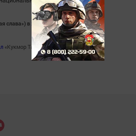
в национальном мессенджере MАХ:
ая слава») в
Яндекс.Новости
ал
«Кукмор Татарстан»