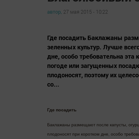
автор,
27 мая 2015 - 10:22
Где посадить Баклажаны разме
зеленных культур. Лучше всег
дне, особо требовательна эта к
погоде или загущенных посадк
плодоносят, поэтому их целес
со...
Где посадить
Баклажаны размещают после капусты, огурцо
плодоносят при коротком дне, особо требова