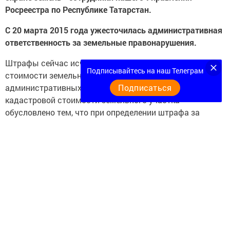
Росреестра по Республике Татарстан.
С 20 марта 2015 года ужесточилась административная
ответственность за земельные правонарушения.
Штрафы сейчас исчисляются исходя из кадастровой
Подписывайтесь на наш Телеграм
стоимости земельных участков. Установление
административных штрафов в процентах от
Подписаться
кадастровой стоимости земельного участка
обусловлено тем, что при определении штрафа за
отдельные правонарушения в сфере земельных
отношений учитываются индивидуальные
характеристики конкретного земельного участка,
ставшего предметом посягательства.
Мера наказания применяется дифференцированно, в
зависимости от площади нарушения и его
местоположения. Чем больше площадь нарушения, тем
больше будет размер штрафа.