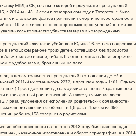
тистику МВД и СК, согласно которой в результате преступлений
 15, в 2014-м - 48. И если в позапрошлом году в Татарстане было
етних и столько же фактов причинения смерти по неосторожности,
ийств - 19, и количество «неосторожных» преступлений с теми же
х увеличилось количество убийств матерями новорожденных.
реступлений - жестокое убийство в Юдино 16-летнего подростка и
бре в Тетюшском районе троих детей, оставшихся без присмотра,
 в Альметьевске в июне, гибель 8-летнего жителя Лениногорского
шком с удобрениями, брошенным на поле.
нов, в целом количество преступлений в отношении детей и
пиковый 2011-й их отмечалось 2272, в прошлом году - 1401. Однако
атный (!) рост доведения до самоубийства, почти 7-кратный рост
и и трехкратный рост истязаний. А также увеличение числа
2,7 раза, уклонения от исполнения родительских обязанностей
 незаконного лишения свободы - в 1,5 раза. Причем из 650
ошении ребенка,153 совершено родителями.
ание общественности на то, что в 2013 году был выявлен один
итуцией, незаконное изготовление и оборот порнографии, а в 2014