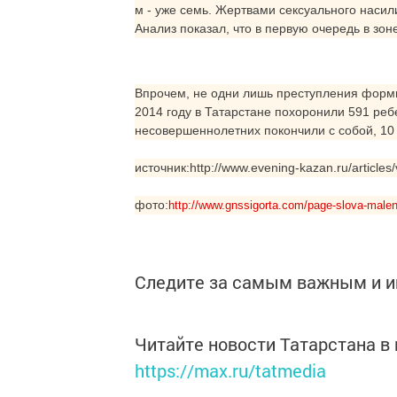
м - уже семь. Жертвами сексуального насили
Анализ показал, что в первую очередь в зон
Впрочем, не одни лишь преступления формир
2014 году в Татарстане похоронили 591 ребе
несовершеннолетних покончили с собой, 10 
источник:http://www.evening-kazan.ru/articles/
фото:
http://www.gnssigorta.com/page-slova-ma
Следите за самым важным и 
Читайте новости Татарстана 
https://max.ru/tatmedia