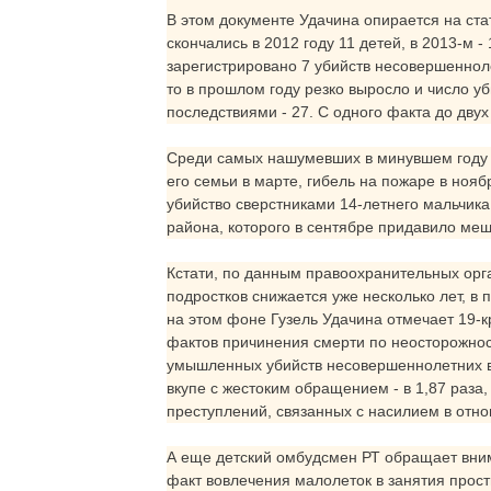
В этом документе Удачина опирается на ста
скончались в 2012 году 11 детей, в 2013-м -
зарегистрировано 7 убийств несовершеннол
то в прошлом году резко выросло и число уб
последствиями - 27. С одного факта до дву
Среди самых нашумевших в минувшем году п
его семьи в марте, гибель на пожаре в ноя
убийство сверстниками 14-летнего мальчика
района, которого в сентябре придавило ме
Кстати, по данным правоохранительных орга
подростков снижается уже несколько лет, в 
на этом фоне Гузель Удачина отмечает 19-кр
фактов причинения смерти по неосторожност
умышленных убийств несовершеннолетних в 
вкупе с жестоким обращением - в 1,87 раза,
преступлений, связанных с насилием в отн
А еще детский омбудсмен РТ обращает вним
факт вовлечения малолеток в занятия прост