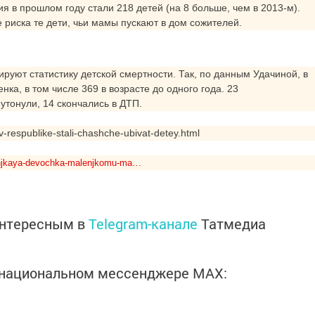
я в прошлом году стали 218 детей (на 8 больше, чем в 2013-м).
е риска те дети, чьи мамы пускают в дом сожителей.
уют статистику детской смертности. Так, по данным Удачиной, в
нка, в том числе 369 в возрасте до одного года. 23
утонули, 14 скончались в ДТП.
v-respublike-stali-chashche-ubivat-detey.html
lenjkaya-devochka-malenjkomu-ma…
интересным в
Telegram-канале
Татмедиа
в национальном мессенджере MАХ: