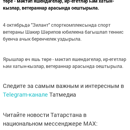
төре - мәктәп яшендәгеләр, ир-егетләр һәм хатын-
кызлар, ветераннар арасында оештырыла.
4 октябрьдә "Зилант" спорткомплексында спорт
ветераны Шакир Шәрипов юбилеена багышлап теннис
буенча ачык беренчелек уздырыла.
Ярышлар өч яшь төре - мәктәп яшендәгеләр, ир-егетләр
һәм хатын-кызлар, ветераннар арасында оештырыла.
Следите за самым важным и интересным в
Telegram-канале
Татмедиа
Читайте новости Татарстана в
национальном мессенджере MАХ: