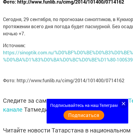
Фото: http://www.funlib.ru/cimg/2014/101400/0714162
Сегодня, 29 сентября, по прогнозам синоптиков, в Кукмор
протяжении всего дня погода будет пасмурной. Без осад
ночью +7.
Источник:
https://sinoptik.com.ru/%D0%BF%D0%BE%D0%B3%D0%BE
%D0%BA%D1%83%D0%BA%D0%BC%D0%BE%D1%80-10053968
Фото: http://www.funlib.ru/cimg/2014/101400/0714162
Следите за самым важным и интересным в
T
Подписывайтесь на наш Телеграм
канале
Татмедиа
Подписаться
Читайте новости Татарстана в национальном