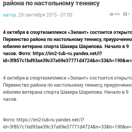
района по настольному теннису
автор,
29 сентября 2015 - 07:00
630
0
4 октября в спорткомплексе «Зилант» состоится открыт
Первенство района по настольному теннису, приуроченно
юбилею ветерана спорта Шакира Шарипова. Начало в 9
часов. Фото: https://im2-tub-ru.yandex.net/i?
id=3f857c1bd93ae39c37a69e37771d4724&n=33&h=190&w
4 октября в спорткомплексе «Зилант» состоится открыт
Первенство района по настольному теннису, приуроченно
юбилею ветерана спорта Шакира Шарипова. Начало в 9
часов.
Фото: https://im2-tub-ru.yandex.net/i?
id=3f857c1bd93ae39c37a69e37771d4724&n=33&h=190&w=