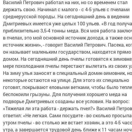
Василий Петрович работал на них, но со временем стал
держать свою. Начинал с малого - с 4-5 ульев с пчелами
среднерусской породы. На сегодняшний день в ведении
Дмитриевых имеется уже целых 100 ульев. «В год получ
приблизительно 3,5-4 тонны меда. Вся моя работа заклю
в пчелах, это мой основной источник дохода, а также ос
источник жизни», - говорит Василий Петрович. Пасека, к
он называет маленьким государством, находится прямо
домом. На сегодняшний день пчелы готовятся к зимовке,
мере похолодания пчелы перестают вылетать из своих у
На зиму улья заносят в специальный домик-зимовник, н
некоторые остаются на улице. Для этого их специально
готовят, покрывают еловыми ветками, чтобы было тепле
беспокоили грызуны. Для получения хорошего меда на
подворье Дмитриевых созданы все условия. На вопрос:
«Тяжелая ли эта работа - держать пчел?» Василий Петро
ответил: «Не легкая. Сами посудите - во сколько просып
утром пчелы - во столько же встает хозяин, а это 4-5 час
утра, а завершается трудовой день ближе к 11 часам ноч