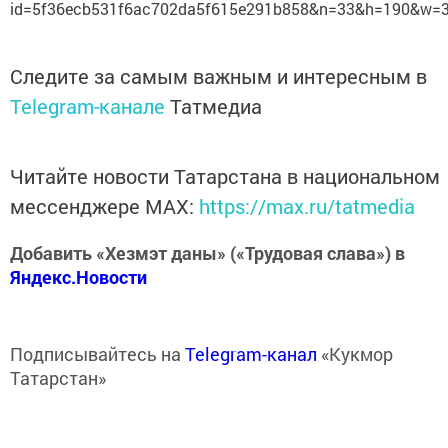
id=5f36ecb531f6ac702da5f615e291b858&n=33&h=190&w=
Следите за самым важным и интересным в
Telegram-канале
Татмедиа
Читайте новости Татарстана в национальном
мессенджере MАХ:
https://max.ru/tatmedia
Добавить «Хезмэт даны» («Трудовая слава») в
Яндекс.Новости
Подписывайтесь на
Telegram-канал
«Кукмор
Татарстан»