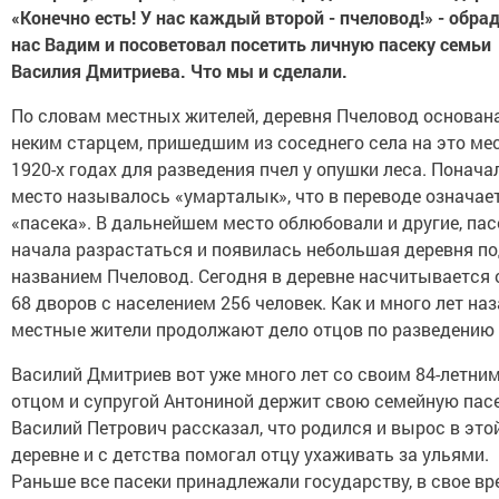
«Конечно есть! У нас каждый второй - пчеловод!» - обра
нас Вадим и посоветовал посетить личную пасеку семьи
Василия Дмитриева. Что мы и сделали.
По словам местных жителей, деревня Пчеловод основан
неким старцем, пришедшим из соседнего села на это мес
1920-х годах для разведения пчел у опушки леса. Понача
место называлось «умарталык», что в переводе означае
«пасека». В дальнейшем место облюбовали и другие, пас
начала разрастаться и появилась небольшая деревня п
названием Пчеловод. Сегодня в деревне насчитывается 
68 дворов с населением 256 человек. Как и много лет наз
местные жители продолжают дело отцов по разведению 
Василий Дмитриев вот уже много лет со своим 84-летни
отцом и супругой Антониной держит свою семейную пасе
Василий Петрович рассказал, что родился и вырос в это
деревне и с детства помогал отцу ухаживать за ульями.
Раньше все пасеки принадлежали государству, в свое вр