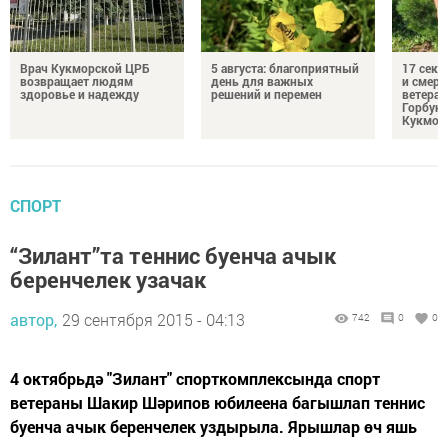
Врач Кукморской ЦРБ
5 августа: благоприятный
17 сек
возвращает людям
день для важных
и смерт
здоровье и надежду
решений и перемен
ветеран
Горбуно
Кукмор
СПОРТ
“Зилант”та теннис буенча ачык
беренчелек узачак
автор,
29 сентября 2015 - 04:13
742
0
0
4 октябрьдә "Зилант" спорткомплексында спорт
ветераны Шакир Шәрипов юбилеена багышлап теннис
буенча ачык беренчелек уздырыла. Ярышлар өч яшь