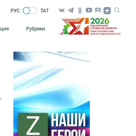
РУС
ТАТ
кция
Рубрики
0