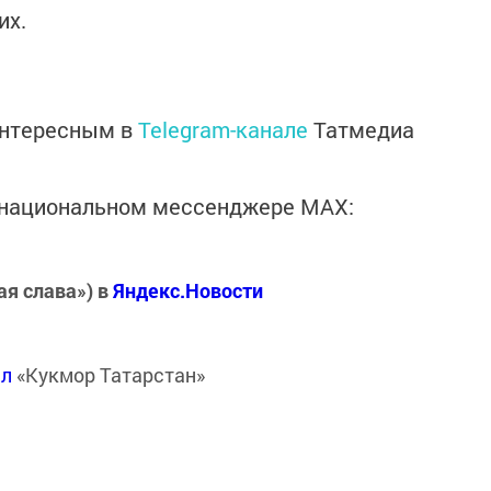
их.
интересным в
Telegram-канале
Татмедиа
в национальном мессенджере MАХ:
ая слава») в
Яндекс.Новости
ал
«Кукмор Татарстан»