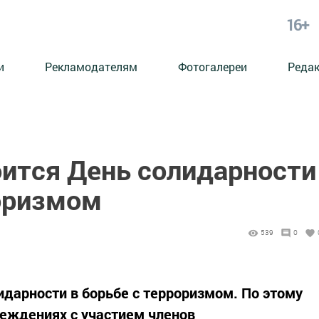
16+
и
Рекламодателям
Фотогалереи
Реда
оится День солидарности
роризмом
539
0
идарности в борьбе с терроризмом. По этому
еждениях с участием членов