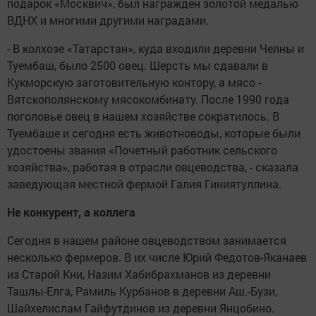
подарок «Москвич», был награжден золотой медалью
ВДНХ и многими другими наградами.
- В колхозе «Татарстан», куда входили деревни Челны и
Туембаш, было 2500 овец. Шерсть мы сдавали в
Кукморскую заготовительную контору, а мясо -
Вятскополянскому мясокомбинату. После 1990 года
поголовье овец в нашем хозяйстве сократилось. В
Туембаше и сегодня есть животноводы, которые были
удостоены звания «Почетный работник сельского
хозяйства», работая в отрасли овцеводства, - сказала
заведующая местной фермой Галия Гиниятуллина.
Не конкурент, а коллега
Сегодня в нашем районе овцеводством занимается
несколько фермеров. В их числе Юрий Федотов-Яканаев
из Старой Кни, Назим Хабибрахманов из деревни
Ташлы-Елга, Рамиль Курбанов в деревни Аш.-Бузи,
Шайхелислам Гайфутдинов из деревни Янцобино.