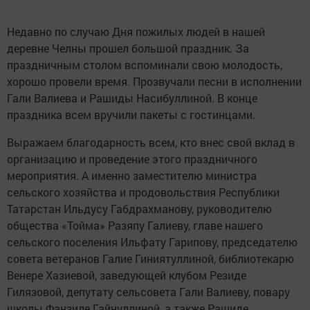
Недавно по случаю Дня пожилых людей в нашей
деревне Челны прошел большой праздник. За
праздничным столом вспоминали свою молодость,
хорошо провели время. Прозвучали песни в исполнении
Гали Валиева и Рашиды Насибуллиной. В конце
праздника всем вручили пакеты с гостинцами.
Выражаем благодарность всем, кто внес свой вклад в
организацию и проведение этого праздничного
мероприятия. А именно заместителю министра
сельского хозяйства и продовольствия Республики
Татарстан Ильдусу Габдрахманову, руководителю
общества «Тойма» Разяпу Галиеву, главе нашего
сельского поселения Ильфату Гарипову, председателю
совета ветеранов Галие Гиниятуллиной, библиотекарю
Венере Хазиевой, заведующей клубом Резиде
Гилязовой, депутату сельсовета Гали Валиеву, повару
школы Фанзиле Гайнуллиной, а также Рашиде