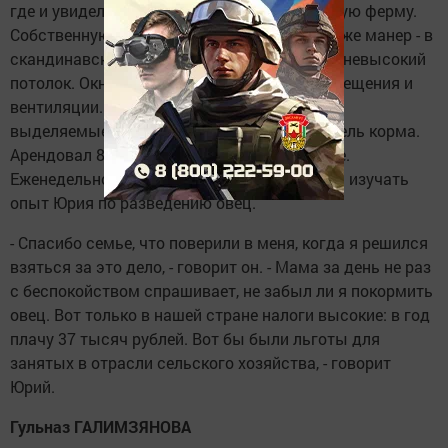
где и увидел впервые современную семейную ферму.
Собственную ферму он организовал на тот же манер - в
скандинавском стиле: 1,4-метровые стены, невысокий
потолок. Окно в крыше необходимо для освещения и
вентиляции. Для своих овец Юрий приобрел
выделяемые сельчанам в счет паевых земель корма.
Арендовал 85 гектаров земли под пастбище.
Еженедельно сюда приезжают гости, чтобы изучать
опыт Юрия по разведению овец.
- Спасибо семье, что поверили в меня, когда я решился
взяться за это дело, - говорит он. - Мама за день не раз
с беспокойством спрашивает, не забыл ли я покормить
овец. Вот только в нашей стране налоги высокие: в год
плачу 37 тысяч рублей. Вот бы были льготы для
занятых в отрасли сельского хозяйства, - говорит
Юрий.
Гульназ ГАЛИМЗЯНОВА