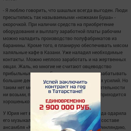
- Я люблю говорить, что шашлык всегда выгоден. Люди
пресытились так называемыми «ножками Буша» -
окорочкой. При наличии средств на приобретение
оборудования и выплату заработной платы рабочим
можно наладить производство полуфабрикатов из
баранины. Кроме того, я планирую обеспечивать мясом
халяльные кафе в Казани. Уже наладил необходимые
контакты. Можно неплохо заработать и на жертвенных
овцах. Жаль, но многие не считают овцеводство
прибыльным делом. Большинство хочет зарабатывать
большие деньги, не прилагая к этому особых усилий. Но
таким нет места в бизнесе. Какую сферу деятельности
ни возьми, прежде чем дела пойдут на лад, приходится
хорошенько потрудиться, - говорит он.
У Юрия нет высшего образования. Но природа одарила
его музыкальным талантом. 15 лет назад в составе
ансамбля «Кна Вел» он ездил выступать в Финляндию,