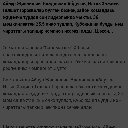
Айнур Җиһаншин, Владислав Абдулов, Илгиз Хаҗиев,
Гөлшат Гәрәевалар булган безнең район командасы
җиденче турдан соң лидерлыкка чыкты, 36
мөмкинлектән 25,5 очко туплап, Кубокка ия булды һәм
чираттагы тапкыр чемпион исемен алды. Шәхси...
Әлмәт шәһәрендә "Сәламәтлек" XII авыл
спартакиадасы кысаларында авыл районнары
командалары арасында шахмат буенча шәхси-команда
республика чемпионаты үтте.
Составында Айнур Җиһаншин, Владислав Абдулов,
Илгиз Хаҗиев, Гөлшат Гәрәевалар булган безнең район
командасы җиденче турдан соң лидерлыкка чыкты, 36
мөмкинлектән 25,5 очко туплап, Кубокка ия булды һәм
чираттагы тапкыр чемпион исемен алды.
Шәхси зачетта күппрофильле лицей укучысы Айнур