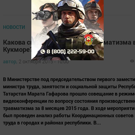
НОВОСТИ
Какова ситуация в области травматизма 
Кукморе?
автор,
2 октября 2015 - 10:00
В Министерстве под председательством первого замест
министра труда, занятости и социальной защиты Респуб
Татарстан Марата Гафарова прошло совещание в режим
видеоконференции по вопросу состояния производствен
травматизма за 8 месяцев 2015 года. В ходе мероприят
был проведен анализ работы Координационных советов 
труда в городах и районах республики. В...