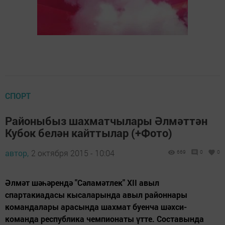
СПОРТ
Районыбыз шахматчылары Әлмәттән
Кубок белән кайттылар (+Фото)
автор,
2 октября 2015 - 10:04
669
0
0
Әлмәт шәһәрендә "Сәламәтлек" XII авыл
спартакиадасы кысаларында авыл районнары
командалары арасында шахмат буенча шәхси-
команда республика чемпионаты үтте. Составында