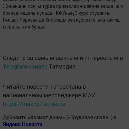
Җиһаншин соңгы турда призерлар өчлегенә керде һәм
бронза медаль яулады. КФУның 3 курс студенты
Гөлшат Гәрәева да бик яхшы уен күрсәтте һәм көмеш
медальгә ия булды.
Следите за самым важным и интересным в
Telegram-канале
Татмедиа
Читайте новости Татарстана в
национальном мессенджере MАХ:
https://max.ru/tatmedia
Добавить «Хезмэт даны» («Трудовая слава») в
Яндекс.Новости