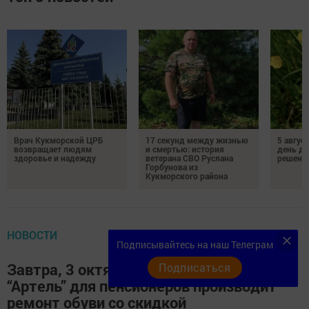
Врач Кукморской ЦРБ
17 секунд между жизнью
5 авгус
возвращает людям
и смертью: история
день д
здоровье и надежду
ветерана СВО Руслана
решений
Горбунова из
Кукморского района
НОВОСТИ
Подписывайтесь на наш Телеграм
Завтра, 3 октября, обувная мастерская
Подписаться
“Артель” для пенсионеров производит
ремонт обуви со скидкой