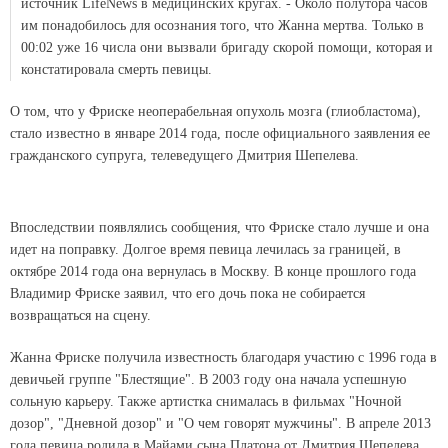
источник LifeNews в медицинских кругах. - Около полутора часов
им понадобилось для осознания того, что Жанна мертва. Только в
00:02 уже 16 числа они вызвали бригаду скорой помощи, которая и
констатировала смерть певицы.
О том, что у Фриске неоперабельная опухоль мозга (глиобластома),
стало известно в январе 2014 года, после официального заявления ее
гражданского супруга, телеведущего Дмитрия Шепелева.
Впоследствии появлялись сообщения, что Фриске стало лучше и она
идет на поправку. Долгое время певица лечилась за границей, в
октябре 2014 года она вернулась в Москву. В конце прошлого года
Владимир Фриске заявил, что его дочь пока не собирается
возвращаться на сцену.
Жанна Фриске получила известность благодаря участию с 1996 года в
девичьей группе "Блестящие". В 2003 году она начала успешную
сольную карьеру. Также артистка снималась в фильмах "Ночной
дозор", "Дневной дозор" и "О чем говорят мужчины". В апреле 2013
года певица родила в Майами сына Платона от Дмитрия Шепелева.