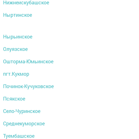
Нижнеискубашское
Ныртинское
Нырьинское
Олуязское
Ошторма-Юмьинское
пгт.Кукмор
Починок-Кучуковское
Псякское
Село-Чуринское
Среднекуморское
Туембашское