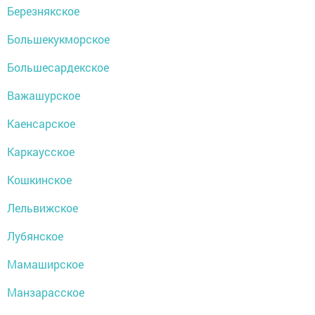
Березнякское
Большекукморское
Большесардекское
Важашурское
Каенсарское
Каркаусское
Кошкинское
Лельвижское
Лубянское
Мамаширское
Манзарасское