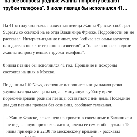
"на все вопросы родные Жанны попросту вешают
трубки телефона". 8 июля певице бы исполнился 41...
На 41-м году скончалась известная певица Жанна Фриске, сообщает
Super.ru со ссылкой на ее отца Владимира Фриске. Подробности он не
рассказал. Интернет-издание пишет, что "сейчас вся семья артистки
находится в шоке от страшного известия", а "на все вопросы родные
Жанны попросту вешают трубки телефона".
8 июля певице бы исполнился 41 год. Прощание и похороны
состоятся на днях в Москве.
По данным LifeNews, состояние исполнительницы начало резко
ухудшаться два месяца назад, а в минувшую субботу врачи
порекомендовали родным певицы оставаться с ней дома. Последние
два дня певица провела без сознания, сообщает телеканал.
- Жанну Фриске, лежавшую на кровати в своем доме в Балашихе и
не подававшую признаков жизни, члены ее семьи обнаружили 15
июня примерно в 22:30 по московскому времени, - рассказал