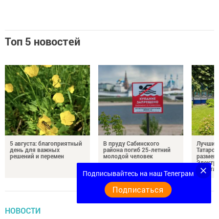
Топ 5 новостей
5 августа: благоприятный
В пруду Сабинского
Лучших
день для важных
района погиб 25-летний
Татарст
решений и перемен
молодой человек
размещ
Электр
почета
Подписывайтесь на наш Телеграм
Подписаться
НОВОСТИ