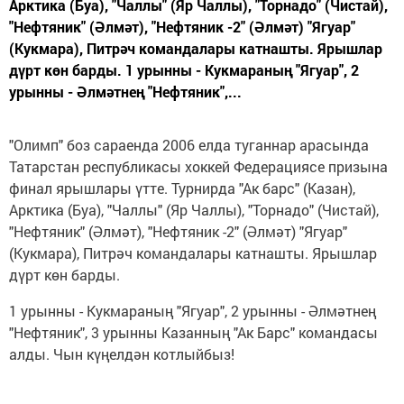
Арктика (Буа), "Чаллы" (Яр Чаллы), "Торнадо" (Чистай),
"Нефтяник" (Әлмәт), "Нефтяник -2" (Әлмәт) "Ягуар"
(Кукмара), Питрәч командалары катнашты. Ярышлар
дүрт көн барды. 1 урынны - Кукмараның "Ягуар", 2
урынны - Әлмәтнең "Нефтяник",...
"Олимп" боз сараенда 2006 елда туганнар арасында
Татарстан республикасы хоккей Федерациясе призына
финал ярышлары үтте. Турнирда "Ак барс" (Казан),
Арктика (Буа), "Чаллы" (Яр Чаллы), "Торнадо" (Чистай),
"Нефтяник" (Әлмәт), "Нефтяник -2" (Әлмәт) "Ягуар"
(Кукмара), Питрәч командалары катнашты. Ярышлар
дүрт көн барды.
1 урынны - Кукмараның "Ягуар", 2 урынны - Әлмәтнең
"Нефтяник", 3 урынны Казанның "Ак Барс" командасы
алды. Чын күңелдән котлыйбыз!