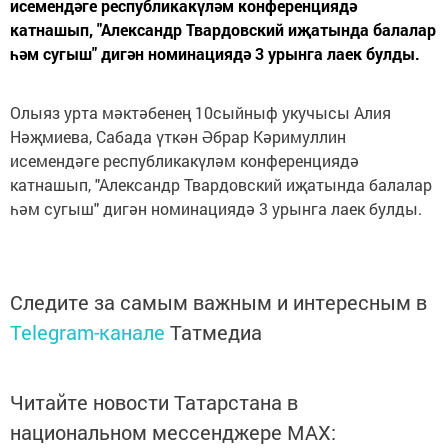
исемендәге республикакүләм конференциядә
катнашып, "Александр Твардовский иҗатында балалар
һәм сугыш" дигән номинациядә 3 урынга лаек булды.
Олыяз урта мәктәбенең 10сыйныф укучысы Алия
Нәҗмиева, Сабада үткән Әбрар Кәримуллин
исемендәге республикакүләм конференциядә
катнашып, "Александр Твардовский иҗатында балалар
һәм сугыш" дигән номинациядә 3 урынга лаек булды.
Следите за самым важным и интересным в
Telegram-канале
Татмедиа
Читайте новости Татарстана в
национальном мессенджере MАХ: