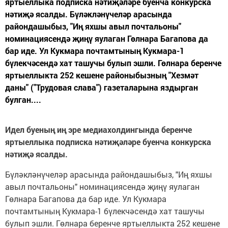
яртыеллыка подписка нәтиҗәләре буенча конкурска
нәтиҗә ясалды. Бүләкләнүчеләр арасында
райондашыбыз, "Иң яхшы авыл почтальоны"
номинациясендә җиңү яулаган Гөлнара Багапова да
бар иде. Ул Кукмара почтамтының Кукмара-1
бүлекчәсендә хат ташучы булып эшли. Гөлнара беренче
яртыеллыкта 252 кешене районыбызның "Хезмәт
даны" ("Трудовая слава") газеталарына яздырган
булган....
Идел буеның иң эре медиахолдингында беренче
яртыеллыка подписка нәтиҗәләре буенча конкурска
нәтиҗә ясалды.
Бүләкләнүчеләр арасында райондашыбыз, "Иң яхшы
авыл почтальоны" номинациясендә җиңү яулаган
Гөлнара Багапова да бар иде. Ул Кукмара
почтамтының Кукмара-1 бүлекчәсендә хат ташучы
булып эшли. Гөлнара беренче яртыеллыкта 252 кешене