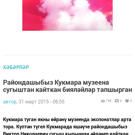
ХӘБӘРЛӘР
Райондашыбыз Кукмара музеена
сугыштан кайткан бияләйләр тапшырган
автор,
31 март 2015 - 06:55
735
0
0
Кукмара туган якны өйрәнү музеенда экспонатлар арта
тора. Күптән түгел Кукмарада яшәүче райондашыбыз
Виктор Николаевич сугыш кырыннан әйләнеп кайткан