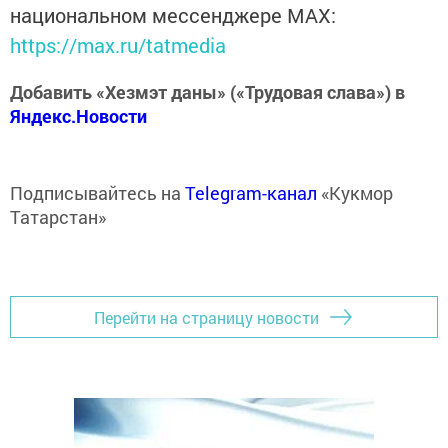
национальном мессенджере MАХ:
https://max.ru/tatmedia
Добавить «Хезмэт даны» («Трудовая слава») в
Яндекс.Новости
Подписывайтесь на
Telegram-канал
«Кукмор
Татарстан»
Перейти на страницу новости