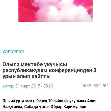
ХӘБӘРЛӘР
Олыяз мәктәбе укучысы
республикакүләм конференциядән 3
урын алып кайтты
автор,
31 март 2015 - 05:20
699
0
0
Олыяз урта мәктәбенең 10сыйныф укучысы Алия
Нәҗмиева, Сабада үткән Әбрар Кәримуллин