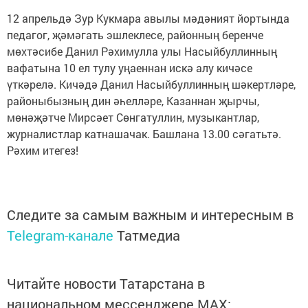
12 апрельдә Зур Кукмара авылы мәдәният йортында
педагог, җәмәгать эшлеклесе, районның беренче
мөхтәсибе Данил Рәхимулла улы Насыйбуллинның
вафатына 10 ел тулу уңаеннан искә алу кичәсе
үткәрелә. Кичәдә Данил Насыйбуллинның шәкертләре,
районыбызның дин әһелләре, Казаннан җырчы,
мөнәҗәтче Мирсәет Сөнгатуллин, музыкантлар,
журналистлар катнашачак. Башлана 13.00 сәгатьтә.
Рәхим итегез!
Следите за самым важным и интересным в
Telegram-канале
Татмедиа
Читайте новости Татарстана в
национальном мессенджере MАХ: