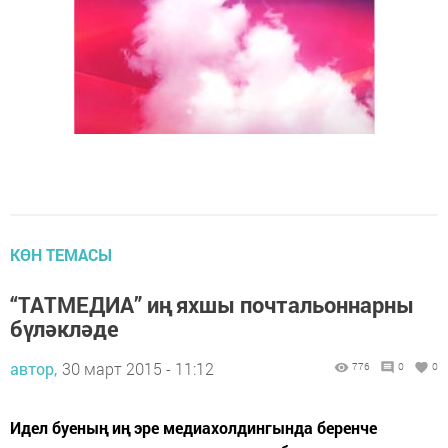
КӨН ТЕМАСЫ
“ТАТМЕДИА” иң яхшы почтальоннарны
бүләкләде
автор,
30 март 2015 - 11:12
776
0
0
Идел буеның иң эре медиахолдингында беренче