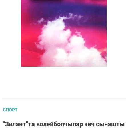
СПОРТ
"Зилант"та волейболчылар көч сынашты