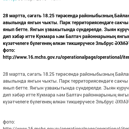
28 мартта, сәгать 18.25 тирәсендә районыбызның Байла
авылында янгын чыкты. Парк территориясендәге сакчы
янып бетте. Янгын үзвакытында сүндерелде. Зыян күрүч
дип хәбәр итте Кукмара һәм Балтач районнарының янгы
күзәтчелеге бүлегенең өлкән тикшерүчесе Эльбрус ӘХ
фото:
http://www.16.mchs.gov.ru/operationalpage/operational/it
28 мартта, сәгать 18.25 тирәсендә районыбызның Байла
авылында янгын чыкты. Парк территориясендәге сакчы
янып бетте. Янгын үзвакытында сүндерелде. Зыян күрүч
дип хәбәр итте Кукмара һәм Балтач районнарының янгы
күзәтчелеге бүлегенең өлкән тикшерүчесе Эльбрус ӘХМ
фото:
http://www.16.mchs.gov.ru/operationalpage/operational/it