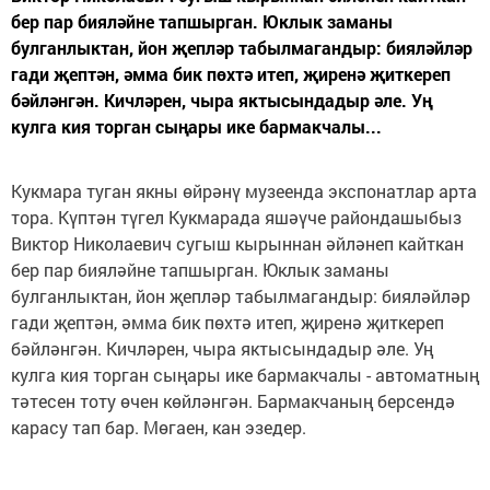
бер пар бияләйне тапшырган. Юклык заманы
булганлыктан, йон җепләр табылмагандыр: бияләйләр
гади җептән, әмма бик пөхтә итеп, җиренә җиткереп
бәйләнгән. Кичләрен, чыра яктысындадыр әле. Уң
кулга кия торган сыңары ике бармакчалы...
Кукмара туган якны өйрәнү музеенда экспонатлар арта
тора. Күптән түгел Кукмарада яшәүче райондашыбыз
Виктор Николаевич сугыш кырыннан әйләнеп кайткан
бер пар бияләйне тапшырган. Юклык заманы
булганлыктан, йон җепләр табылмагандыр: бияләйләр
гади җептән, әмма бик пөхтә итеп, җиренә җиткереп
бәйләнгән. Кичләрен, чыра яктысындадыр әле. Уң
кулга кия торган сыңары ике бармакчалы - автоматның
тәтесен тоту өчен көйләнгән. Бармакчаның берсендә
карасу тап бар. Мөгаен, кан эзедер.