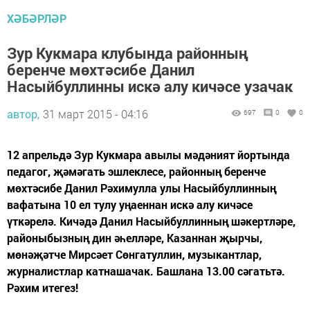
ХӘБӘРЛӘР
Зур Кукмара клубында районның
беренче мөхтәсибе Данил
Насыйбуллинны искә алу кичәсе узачак
автор,
31 март 2015 - 04:16
697
0
0
12 апрельдә Зур Кукмара авылы мәдәният йортында
педагог, җәмәгать эшлеклесе, районның беренче
мөхтәсибе Данил Рәхимулла улы Насыйбуллинның
вафатына 10 ел тулу уңаеннан искә алу кичәсе
үткәрелә. Кичәдә Данил Насыйбуллинның шәкертләре,
районыбызның дин әһелләре, Казаннан җырчы,
мөнәҗәтче Мирсәет Сөнгатуллин, музыкантлар,
журналистлар катнашачак. Башлана 13.00 сәгатьтә.
Рәхим итегез!