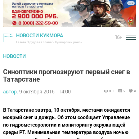
НОВОСТИ КУКМОРА
16+
Газета "Трудовая слава" - Кукморский район
НОВОСТИ
Синоптики прогнозируют первый снег в
Татарстане
автор,
9 октября 2016 - 14:00
511
0
0
В Татарстане завтра, 10 октября, местами ожидается
мокрый снег и дождь. Об этом сообщает Управление
по гидрометеорологии и мониторингу окружающей
среды РТ. Минимальная температура воздуха ночью