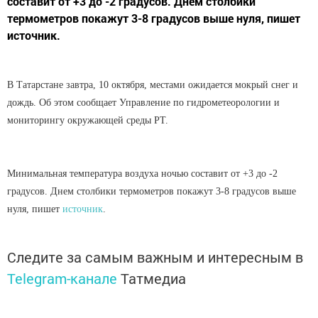
составит от +3 до -2 градусов. Днем столбики
термометров покажут 3-8 градусов выше нуля, пишет
источник.
В Татарстане завтра, 10 октября, местами ожидается мокрый снег и
дождь. Об этом сообщает Управление по гидрометеорологии и
мониторингу окружающей среды РТ.
Минимальная температура воздуха ночью составит от +3 до -2
градусов. Днем столбики термометров покажут 3-8 градусов выше
нуля, пишет
источник
.
Следите за самым важным и интересным в
Telegram-канале
Татмедиа