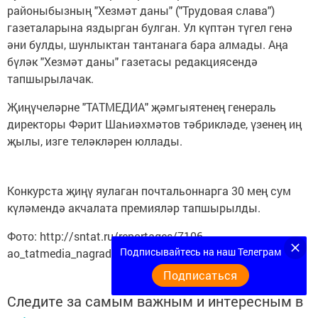
районыбызның "Хезмәт даны" ("Трудовая слава")
газеталарына яздырган булган. Ул күптән түгел генә
әни булды, шунлыктан тантанага бара алмады. Аңа
бүләк "Хезмәт даны" газетасы редакциясендә
тапшырылачак.
Җиңүчеләрне "ТАТМЕДИА" җәмгыятенең генераль
директоры Фәрит Шаһиәхмәтов тәбрикләде, үзенең иң
җылы, изге теләкләрен юллады.
Конкурста җиңү яулаган почтальоннарга 30 мең сум
күләмендә акчалата премияләр тапшырылды.
Фото: http://sntat.ru/reportages/7106-
Подписывайтесь на наш Телеграм
ao_tatmedia_nagradila_luchshikh_pochtalonov
Подписаться
Следите за самым важным и интересным в