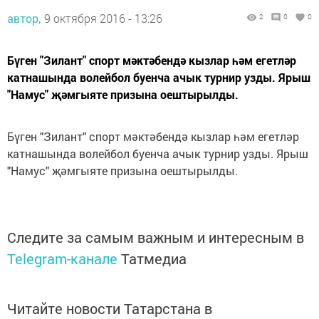
автор,
9 октября 2016 - 13:26
2
0
0
Бүген "Зилант" спорт мәктәбендә кызлар һәм егетләр
катнашында волейбол буенча ачык турнир узды. Ярыш
"Намус" җәмгыяте призына оештырылды.
Бүген "Зилант" спорт мәктәбендә кызлар һәм егетләр
катнашында волейбол буенча ачык турнир узды. Ярыш
"Намус" җәмгыяте призына оештырылды.
Следите за самым важным и интересным в
Telegram-канале
Татмедиа
Читайте новости Татарстана в