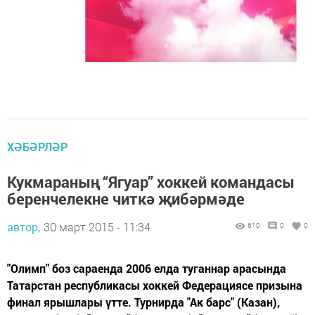
ХӘБӘРЛӘР
Кукмараның “Ягуар” хоккей командасы
беренчелекне читкә җибәрмәде
автор,
30 март 2015 - 11:34
610
0
0
"Олимп" боз сараенда 2006 елда туганнар арасында
Татарстан республикасы хоккей Федерациясе призына
финал ярышлары үтте. Турнирда "Ак барс" (Казан),