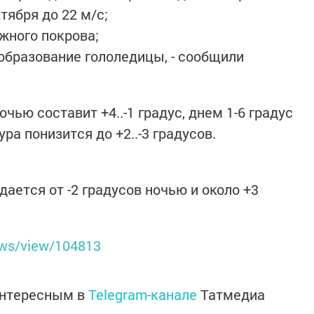
ктября до 22 м/с;
жного покрова;
 образование гололедицы, - сообщили
чью составит +4..-1 градус, днем 1-6 градус
ра понизится до +2..-3 градусов.
ается от -2 градусов ночью и около +3
ews/view/104813
интересным в
Telegram-канале
Татмедиа