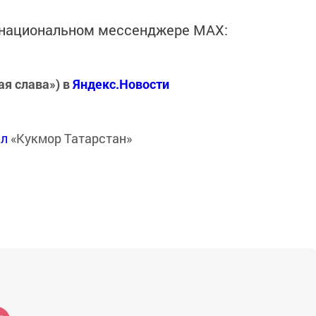
в национальном мессенджере MАХ:
ая слава») в
Яндекс.Новости
ал
«Кукмор Татарстан»