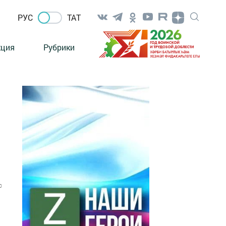
РУС
ТАТ
кция
Рубрики
0