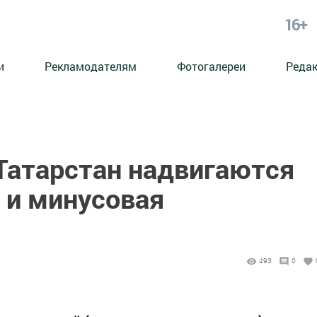
16+
и
Рекламодателям
Фотогалереи
Реда
 Татарстан надвигаются
 и минусовая
493
0