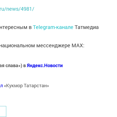
.ru/news/4981/
интересным в
Telegram-канале
Татмедиа
в национальном мессенджере MАХ:
ая слава») в
Яндекс.Новости
ал
«Кукмор Татарстан»