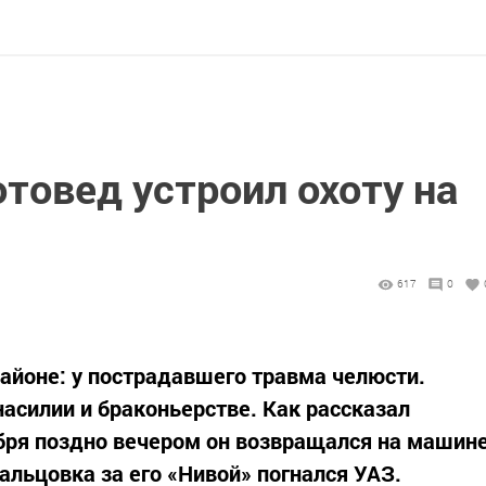
отовед устроил охоту на
617
0
айоне: у пострадавшего травма челюсти.
насилии и браконьерстве. Как рассказал
бря поздно вечером он возвращался на машин
альцовка за его «Нивой» погнался УАЗ.