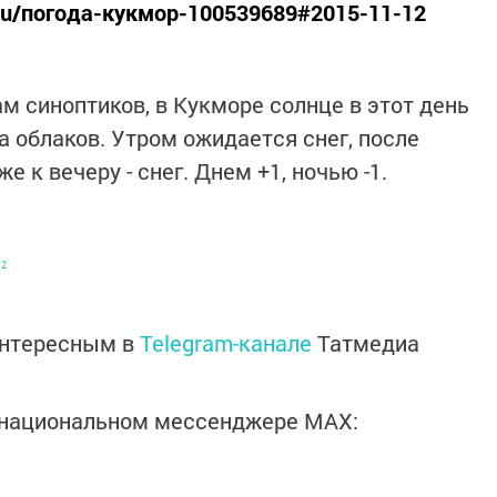
m.ru/погода-кукмор-100539689#2015-11-12
ам синоптиков, в Кукморе солнце в этот день
а облаков. Утром ожидается снег, после
е к вечеру - снег. Днем +1, ночью -1.
12
интересным в
Telegram-канале
Татмедиа
в национальном мессенджере MАХ: