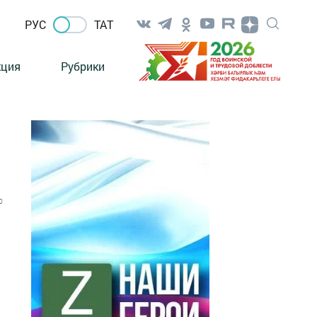
РУС
ТАТ
кция
Рубрики
0