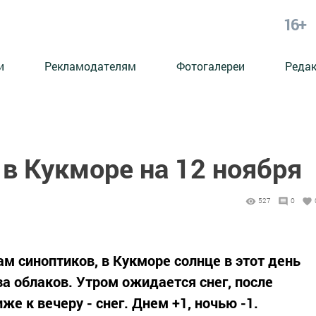
16+
и
Рекламодателям
Фотогалереи
Реда
в Кукморе на 12 ноября
527
0
зам синоптиков, в Кукморе солнце в этот день
а облаков. Утром ожидается снег, после
же к вечеру - снег. Днем +1, ночью -1.