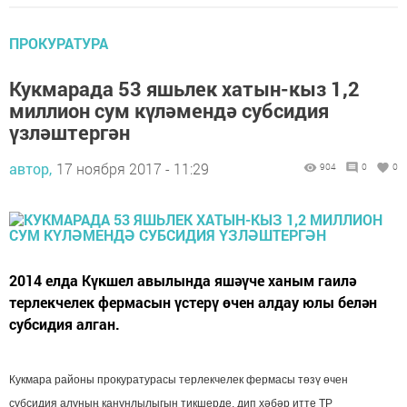
ПРОКУРАТУРА
Кукмарада 53 яшьлек хатын-кыз 1,2
миллион сум күләмендә субсидия
үзләштергән
автор,
17 ноября 2017 - 11:29
904
0
0
2014 елда Күкшел авылында яшәүче ханым гаилә
терлекчелек фермасын үстерү өчен алдау юлы белән
субсидия алган.
Кукмара районы прокуратурасы терлекчелек фермасы төзү өчен
субсидия алуның канунлылыгын тикшерде, дип хәбәр итте ТР