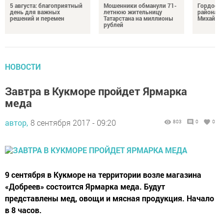
5 августа: благоприятный
Мошенники обманули 71-
Гордос
день для важных
летнюю жительницу
района:
решений и перемен
Татарстана на миллионы
Михайл
рублей
НОВОСТИ
Завтра в Кукморе пройдет Ярмарка
меда
автор,
8 сентября 2017 - 09:20
803
0
0
9 сентября в Кукморе на территории возле магазина
«Добреев» состоится Ярмарка меда. Будут
представлены мед, овощи и мясная продукция. Начало
в 8 часов.