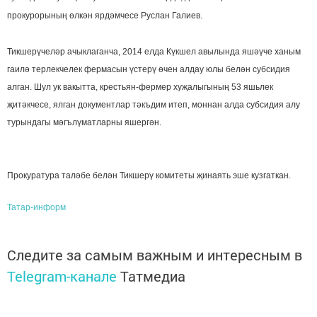
прокурорының өлкән ярдәмчесе Руслан Галиев.
Тикшерүчеләр ачыклаганча, 2014 елда Күкшел авылында яшәүче ханым
гаилә терлекчелек фермасын үстерү өчен алдау юлы белән субсидия
алган. Шул ук вакытта, крестьян-фермер хуҗалыгының 53 яшьлек
җитәкчесе, ялган документлар тәкъдим итеп, моннан алда субсидия алу
турындагы мәгълүматларны яшергән.
Прокуратура таләбе белән Тикшерү комитеты җинаять эше кузгаткан.
Татар-информ
Следите за самым важным и интересным в
Telegram-канале
Татмедиа