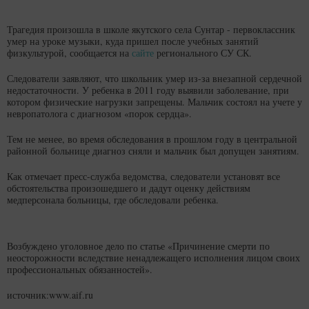
Трагедия произошла в школе якутского села Сунтар - первоклассник
умер на уроке музыки, куда пришел после учебных занятий
физкультурой, сообщается на
сайте
регионального СУ СК.
Следователи заявляют, что школьник умер из-за внезапной сердечной
недостаточности. У ребенка в 2011 году выявили заболевание, при
котором физические нагрузки запрещены. Мальчик состоял на учете у
невропатолога с диагнозом «порок сердца».
Тем не менее, во время обследования в прошлом году в центральной
районной больнице диагноз сняли и мальчик был допущен занятиям.
Как отмечает пресс-служба ведомства, следователи установят все
обстоятельства произошедшего и дадут оценку действиям
медперсонала больницы, где обследовали ребенка.
Возбуждено уголовное дело по статье «Причинение смерти по
неосторожности вследствие ненадлежащего исполнения лицом своих
профессиональных обязанностей».
источник:www.aif.ru