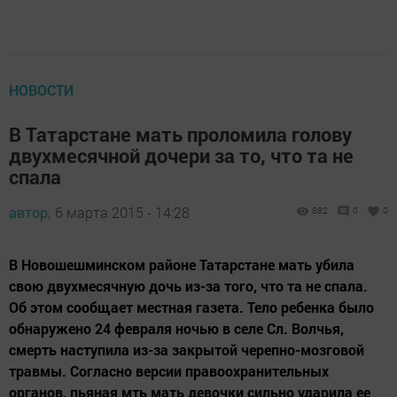
НОВОСТИ
В Татарстане мать проломила голову
двухмесячной дочери за то, что та не
спала
автор,
6 марта 2015 - 14:28
882
0
0
В Новошешминском районе Татарстане мать убила
свою двухмесячную дочь из-за того, что та не спала.
Об этом сообщает местная газета. Тело ребенка было
обнаружено 24 февраля ночью в селе Сл. Волчья,
смерть наступила из-за закрытой черепно-мозговой
травмы. Согласно версии правоохранительных
органов, пьяная мть мать девочки сильно ударила ее