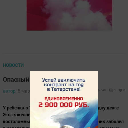
НОВОСТИ
Опасный недуг побежден
автор,
6 марта 2015 - 10:42
540
0
0
У ребенка в Татарстане обнаружили лихорадку денге
Это тяжелое заболевание также называют
костоломным. Как выяснили медики, мальчик заболел