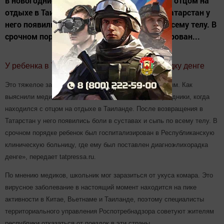
в новогодние праздники, когда находился с отцом на
отдыхе в Таиланде. После возвращения в Татарстан у
него появились боли в суставах и сыпь по всему телу. В
срочном порядке ребенок был госпитализирован...
У ребенка в Татарстане обнаружили лихорадку денге
Это тяжелое заболевание также называют костоломным. Как
выяснили медики, мальчик заболел в новогодние праздники, когда
находился с отцом на отдыхе в Таиланде. После возвращения в
Татарстан у него появились боли в суставах и сыпь по всему телу. В
срочном порядке ребенок был госпитализирован в Республиканскую
клиническую больницу, где ему был поставлен диагноз
«лихорадка
денге», передает tatpressa.ru.
По мнению медиков, школьник мог заразиться от укуса комара. Это
вирусное заболевание в настоящий момент находится на пике
активности в Китае, Вьетнаме и Таиланде, поэтому специалисты
территориального управления Роспотребнадзора советуют жителям
республики отказаться от поездок в эти страны.