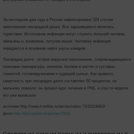
За последние два года в России зафиксировано 324 случая
заболевания лихорадкой денге. Все заразившиеся являлись
туристами. Источником инфекции могут служить больной человек,
обезьяны и, возможно, летучие мыши. Человеку инфекция
передается в основном через укусы комаров.
Лихорадка денге - острое вирусное заболевание, сопровождающееся
скачками температуры, ознобом, болями в костях и суставах,
тошнотой, головокружением и зудящей сыпью. Как правило,
смертность при лихорадке денге составляет 50 процентов, но
мальчику повезло: он прошел курс лечения в РКБ, и спустя неделю
его уже выписали.
источник:http://www.rt-online.ru/aticles/rubric-73/10119463/
фото:
http://doctorpiter.ru/articles/7911/
Следите за самым важным и интересным в