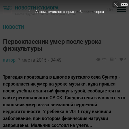
НОВОСТИ КУКМОРА
16+
3
Автоматическое закрытие баннера через
Газета "Трудовая слава" - Кукморский район
НОВОСТИ
Первоклассник умер после урока
физкультуры
автор,
7 марта 2015 - 04:49
576
0
0
Трагедия произошла в школе якутского села Сунтар -
первоклассник умер на уроке музыки, куда пришел
после учебных занятий физкультурой, сообщается на
сайте регионального СУ СК. Следователи заявляют, что
школьник умер из-за внезапной сердечной
недостаточности. У ребенка в 2011 году выявили
заболевание, при котором физические нагрузки
запрещены. Мальчик состоял на учете...