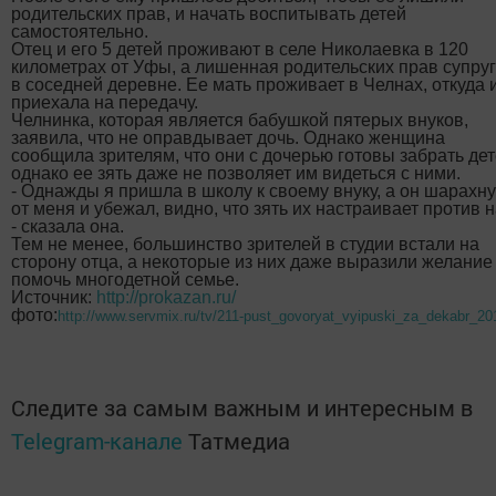
родительских прав, и начать воспитывать детей
самостоятельно.
Отец и его 5 детей проживают в селе Николаевка в 120
километрах от Уфы, а лишенная родительских прав супруг
в соседней деревне. Ее мать проживает в Челнах, откуда 
приехала на передачу.
Челнинка, которая является бабушкой пятерых внуков,
заявила, что не оправдывает дочь. Однако женщина
сообщила зрителям, что они с дочерью готовы забрать дет
однако ее зять даже не позволяет им видеться с ними.
- Однажды я пришла в школу к своему внуку, а он шарахн
от меня и убежал, видно, что зять их настраивает против н
- сказала она.
Тем не менее, большинство зрителей в студии встали на
сторону отца, а некоторые из них даже выразили желание
помочь многодетной семье.
Источник:
http://prokazan.ru/
фото:
http://www.servmix.ru/tv/211-pust_govoryat_vyipuski_za_dekabr_2
Следите за самым важным и интересным в
Telegram-канале
Татмедиа