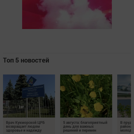
Топ 5 новостей
Врач Кукморской ЦРБ
5 августа: благоприятный
В пруду
возвращает людям
день для важных
района 
здоровье и надежду
решений и перемен
молодо