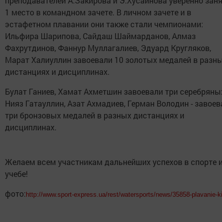
преподавателей А.Закирова и Э.Хусаинова уверенно зан
1 место в командном зачете. В личном зачете и в
эстафетном плавании они также стали чемпионами:
Ильфира Шарипова, Сайдаш Шаймарданов, Алмаз
Фахрутдинов, Фаннур Муллагалиев, Эдуард Кругляков,
Марат Халиуллин завоевали 10 золотых медалей в разн
дистанциях и дисциплинах.
Булат Ганиев, Хамат Ахметшин завоевали три серебряны
Нияз Гатауллин, Азат Ахмадиев, Герман Володин - завоев
три бронзовых медалей в разных дистанциях и
дисциплинах.
Желаем всем участникам дальнейших успехов в спорте 
учебе!
фото:
http://www.sport-express.ua/rest/watersports/news/35858-plavanie-k