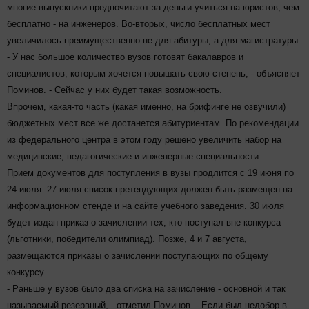
многие выпускники предпочитают за деньги учиться на юристов, чем
бесплатно - на инженеров. Во-вторых, число бесплатных мест
увеличилось преимущественно не для абитуры, а для магистратуры.
- У нас большое количество вузов готовят бакалавров и
специалистов, которым хочется повышать свою степень, - объясняет
Поминов. - Сейчас у них будет такая возможность.
Впрочем, какая-то часть (какая именно, на брифинге не озвучили)
бюджетных мест все же достанется абитуриентам. По рекомендации
из федерального центра в этом году решено увеличить набор на
медицинские, педагогические и инженерные специальности.
Прием документов для поступления в вузы продлится с 19 июня по
24 июля. 27 июля список претендующих должен быть размещен на
информационном стенде и на сайте учебного заведения. 30 июля
будет издан приказ о зачислении тех, кто поступал вне конкурса
(льготники, победители олимпиад). Позже, 4 и 7 августа,
размещаются приказы о зачислении поступающих по общему
конкурсу.
- Раньше у вузов было два списка на зачисление - основной и так
называемый резервный, - отметил Поминов. - Если был недобор в