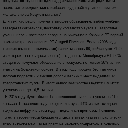
результатов «единого» одиннадцатиклассникам и их родителям
предстоит определиться с выбором: куда пойти учиться, причем
желательно за бюджетный счет?
Для тех, кто решил получать высшее образование, выбор учебных
заведений сократился, поскольку количество вузов в Татарстане
уменьшилось, рассказал сегодня на брифинге в Кабмине РТ первый
замминистра образования РТ Андрей Поминов. Если в 2008 году
таковых (вместе с филиалами) насчитывалось 96, сейчас уже 71 (29
из которых - негосударственные). По данным Минобрнауки РТ, 80%
студентов получают образование в госвузах, но только 38% из них
учатся на бюджетной основе. В этом году процент бесплатников
должен подрасти - 2 тысячи дополнительных мест выделили 14
татарстанским вузам. В итоге общее количество бюджетных мест
увеличилось до 16,5 тысячи.
- В 2015 году будет более 17 с половиной тысяч выпускников 11-х
классов. В прошлом году поступили в вузы 94% из них, ожидаем
такую же цифру и в этом году, - поделился прогнозом Поминов.
То есть теоретически бюджетных мест в вузах хватает практически
всем выпускникам. Но на практике немного по-другому. Во-первых,