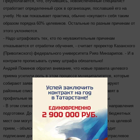
Предполагается, что, отучившись, новоиспеченный специалист
отработает определенный срок в организации, пославшей его на
учебу. Но как показывает практика, обычно «окупают» себя таким
образом порядка 60% целевиков. Остальные по разным причинам от
этого уклоняются.
- Надо штрафовать тех, кто по неуважительным причинам
отказывается от отработки обучения, - считает проректор Казанского
(Приволжского) федерального университета Рияз Минзарипов. - И в
контракте прописывать сумму штрафа обязательно!
Андрей Поминов обратил внимание, что новые правила целевого
приема усилили роль в этом процессе муниципалитетов, которые
собирают заявки с работодателей и до 1 апреля формируют
районные списки целевиков. До 1 мая эти списки отправят в
профильные министерства, а оттуда до 10 мая - в вузы.
- В этом списке нет никаких фамилий: только цифры и направления
подготовки. До 20 мая вуз должен и ответить, сколько бюджетных
мест они могут предоставить по каждому направлению на целевой
прием, - объяснил Поминов. - Далее до 30 мая происходит
подписание договора о целевом приеме и до 20 июня отраслевое