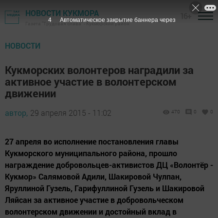
НОВОСТИ КУКМОРА
16+
3
Автоматическое закрытие баннера через
Газета "Трудовая слава" - Кукморский район
НОВОСТИ
Кукморских волонтеров наградили за
активное участие в волонтерском
движении
автор,
29 апреля 2015 - 11:02
470
0
0
27 апреля во исполнение постановления главы
Кукморского муниципального района, прошло
награждение добровольцев-активистов ДЦ «Волонтёр -
Кукмор» Салямовой Адили, Шакировой Чулпан,
Яруллиной Гузель, Гарифуллиной Гузель и Шакировой
Ляйсан за активное участие в добровольческом
волонтерском движении и достойный вклад в