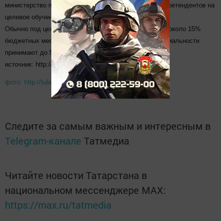
министерство передает в вуз окончательный список претендентов на
целевое обучение, уже с фамилиями.
Обычно под целевой прием в Татарстане выделяется около 15%
бюджетных мест. Но, к примеру, на медицинские специальности
принимают до 50% целевиков.
источник: http://www.tatpressa.ru/news/19866.html
фото: http://tulasmi.ru/news/4929
Следите за самым важным и интересным в
Telegram-канале
Татмедиа
Читайте новости Татарстана в
национальном мессенджере MАХ:
https://max.ru/tatmedia