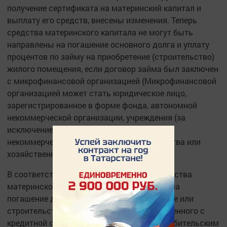
получение сертификата на материнский капитал и
выплату его средств, внесены изменения. Теперь
средства материнского капитала не могут быть
направлены на погашение основного долга и уплату
процентов по займу на приобретение (строительство)
жилого помещения, если договор займа был заключен
с микрофинансовой организацией (Микрофинансовой
организацией может стать юридическое лицо,
зарегистрированное в форме фонда, автономной
некоммерческой организации, учреждения (за
исключением бюджетного учреждения),
некоммерческого партнерства, товарищества или
хозяйственного общества.)
В соответствии с законодательством, средства
материнского капитала можно направить на
погашение договора займа на приобретение или
строительство жилого помещения, заключенного с
кредитной организацией, кредитным потребительским