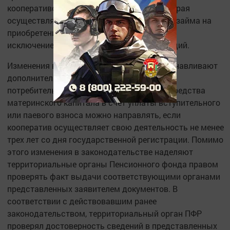
кооперативом или иной организацией, которая
осуществляет предоставление ипотечного займа на
приобретение или строительство жилья, за
исключением микрофинансовых организаций.
Изменения в законодательстве также устанавливают
дополнительные требования к кредитным
потребительским кооперативам. Отныне средства
материнского капитала в счет уплаты вступительного
или паевого взноса можно направлять, если
кооператив осуществляет свою деятельность не менее
трех лет со дня государственной регистрации. Помимо
этого изменения в законодательстве наделяют
территориальные органы Пенсионного фонда правом
проверять факт выдачи соответствующими органами
представленных заявителем документов. В
соответствии с действовавшим ранее
законодательством, территориальный орган ПФР
проверял достоверность сведений в представленных