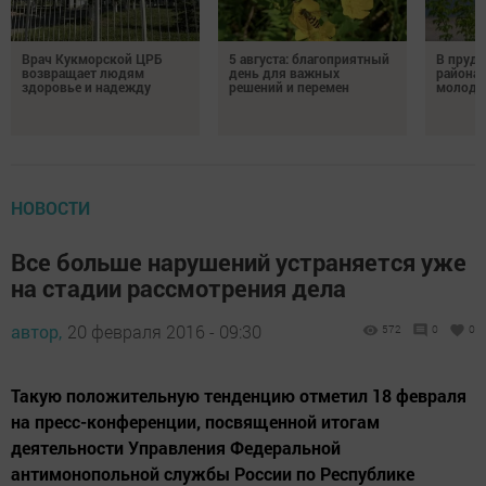
Врач Кукморской ЦРБ
5 августа: благоприятный
В пруду
возвращает людям
день для важных
района 
здоровье и надежду
решений и перемен
молодо
НОВОСТИ
Все больше нарушений устраняется уже
на стадии рассмотрения дела
автор,
20 февраля 2016 - 09:30
572
0
0
Такую положительную тенденцию отметил 18 февраля
на пресс-конференции, посвященной итогам
деятельности Управления Федеральной
антимонопольной службы России по Республике