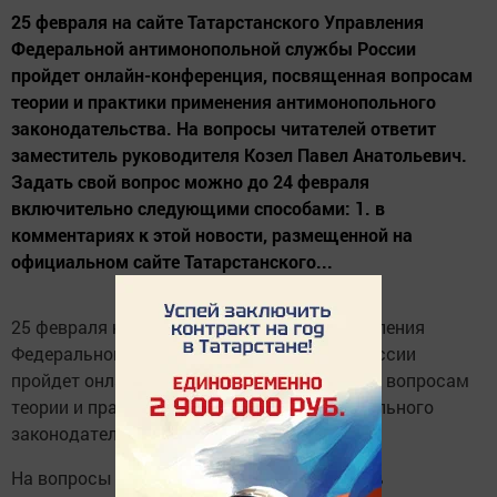
25 февраля на сайте Татарстанского Управления
Федеральной антимонопольной службы России
пройдет онлайн-конференция, посвященная вопросам
теории и практики применения антимонопольного
законодательства. На вопросы читателей ответит
заместитель руководителя Козел Павел Анатольевич.
Задать свой вопрос можно до 24 февраля
включительно следующими способами: 1. в
комментариях к этой новости, размещенной на
официальном сайте Татарстанского...
25 февраля на сайте Татарстанского Управления
Федеральной антимонопольной службы России
пройдет онлайн-конференция, посвященная вопросам
теории и практики применения антимонопольного
законодательства.
На вопросы читателей ответит заместитель