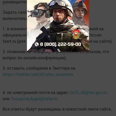
руководителя Козел Павел Анатольевич.
Задать свой вопрос можно до 24 февраля
включительно следующими способами:
1. в комментариях к этой новости, размещенной на
официальном сайте Татарстанского УФАС России
fasrt.ru (для этого нужно зарегистрироваться на сайте);
2. позвонив по телефону: 8 (843) 236-89-22 (сказав, что
вопрос по онлайн-конференции);
3. оставить сообщение в Твиттере на
https://twitter.com/#!/ufas_tatarstan
4. по электронной почте на адрес:
to16_43@fas.gov.ru
или
Yusupova.Aygul@tatar.ru
Все ответы будут размещены в новостной ленте сайта.