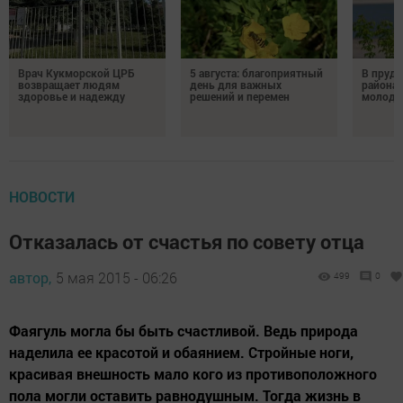
Врач Кукморской ЦРБ
5 августа: благоприятный
В пруду
возвращает людям
день для важных
района 
здоровье и надежду
решений и перемен
молодо
НОВОСТИ
Отказалась от счастья по совету отца
автор,
5 мая 2015 - 06:26
499
0
Фаягуль могла бы быть счастливой. Ведь природа
наделила ее красотой и обаянием. Стройные ноги,
красивая внешность мало кого из противоположного
пола могли оставить равнодушным. Тогда жизнь в