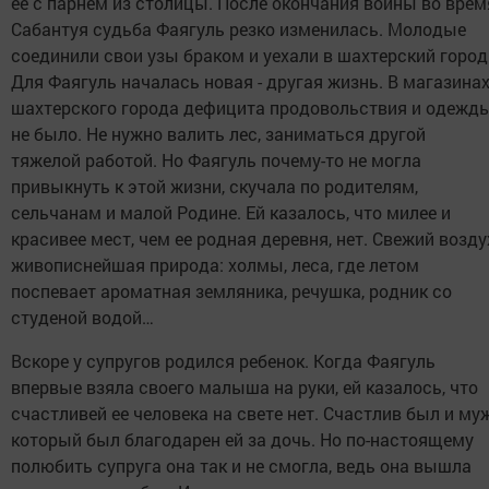
ее с парнем из столицы. После окончания войны во врем
Сабантуя судьба Фаягуль резко изменилась. Молодые
соединили свои узы браком и уехали в шахтерский город
Для Фаягуль началась новая - другая жизнь. В магазина
шахтерского города дефицита продовольствия и одежд
не было. Не нужно валить лес, заниматься другой
тяжелой работой. Но Фаягуль почему-то не могла
привыкнуть к этой жизни, скучала по родителям,
сельчанам и малой Родине. Ей казалось, что милее и
красивее мест, чем ее родная деревня, нет. Свежий возду
живописнейшая природа: холмы, леса, где летом
поспевает ароматная земляника, речушка, родник со
студеной водой…
Вскоре у супругов родился ребенок. Когда Фаягуль
впервые взяла своего малыша на руки, ей казалось, что
счастливей ее человека на свете нет. Счастлив был и муж
который был благодарен ей за дочь. Но по-настоящему
полюбить супруга она так и не смогла, ведь она вышла