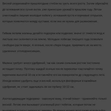
Весной укорачивайте прошлогодние стебли на треть всего роста. Затем обрезайте
до основания все сухие ветки, уже принесшие урожай в прошлом году. Летом
уничтожайте лишние молодые побеги у основания куста и корневые отпрыски,
которые появляются между кустами, если они не нужны для размножения.
Гибким ветвям малины делайте подпорки или подвязки, иначе от тяжести ягод и
листьев они склоняются на землю. Молодым побегам текущего года позвольте
свободно расти вверх. А осенью, после сбора плодов, привяжите их на место
удаленных отплодоносивших.
Малина требует много удобрений, так как своим сильным ростом постоянно
истощает почву. Поэтому каждой осенью после перекопки «застилайте» почву
перегноем высотой 10 см и оставляйте его на поверхности до следующего лета.
Иногда можно удобрять еще и весной, используя фосфорные и калийные
удобрения, их стоит заделывать их на глубину 10-12 см.
Азотосодержащие подкормки - навозную жижу, птичий помет - применяйте только
весной. Летом они вызывают усиленный рост побегов, которые потом не
вызревают и плохо переносят зимовку. Во время налива ягод также используйте