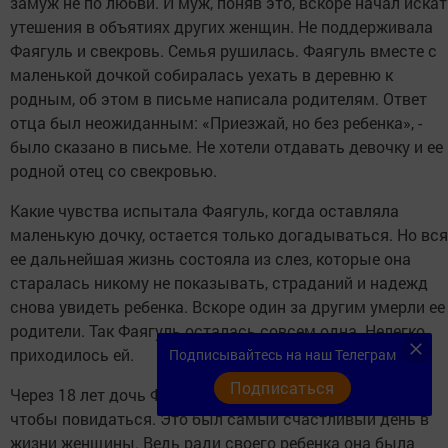
замуж не по любви. И муж, поняв это, вскоре начал иска
утешения в объятиях других женщин. Не поддерживала
Фаягуль и свекровь. Семья рушилась. Фаягуль вместе с
маленькой дочкой собиралась уехать в деревню к
родным, об этом в письме написала родителям. Ответ
отца был неожиданным: «Приезжай, но без ребенка», -
было сказано в письме. Не хотели отдавать девочку и ее
родной отец со свекровью.
Какие чувства испытала Фаягуль, когда оставляла
маленькую дочку, остается только догадываться. Но вся
ее дальнейшая жизнь состояла из слез, которые она
старалась никому не показывать, страданий и надежд
снова увидеть ребенка. Вскоре один за другим умерли ее
родители. Так Фаягуль осталась совсем одна. Нелегко
приходилось ей.
Подписывайтесь на наш Телеграм
Подписаться
Через 18 лет дочь Фаягуль приехала к ней в деревню,
чтобы повидаться. Это был самый счастливый день в
жизни женщины. Ведь ради своего ребенка она была