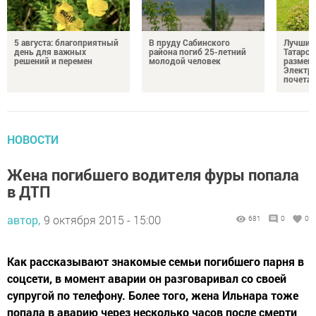
5 августа: благоприятный
В пруду Сабинского
Лучших
день для важных
района погиб 25-летний
Татарст
решений и перемен
молодой человек
размещ
Электр
почета
НОВОСТИ
Жена погибшего водителя фуры попала
в ДТП
автор,
9 октября 2015 - 15:00
681
0
0
Как рассказывают знакомые семьи погибшего парня в
соцсети, в момент аварии он разговаривал со своей
супругой по телефону. Более того, жена Ильнара тоже
попала в аварию через несколько часов после смерти