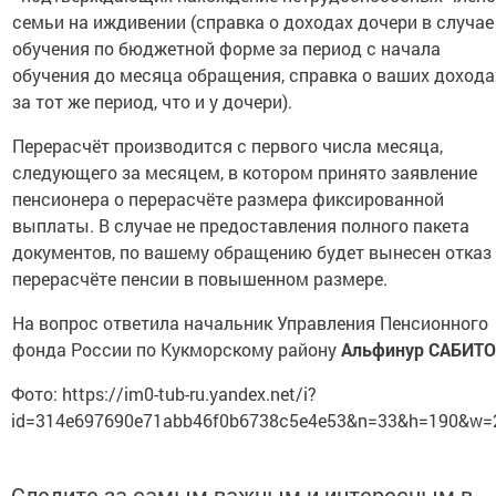
семьи на иждивении (справка о доходах дочери в случае
обучения по бюджетной форме за период с начала
обучения до месяца обращения, справка о ваших дохода
за тот же период, что и у дочери).
Перерасчёт производится с первого числа месяца,
следующего за месяцем, в котором принято заявление
пенсионера о перерасчёте размера фиксированной
выплаты. В случае не предоставления полного пакета
документов, по вашему обращению будет вынесен отказ
перерасчёте пенсии в повышенном размере.
На вопрос ответила начальник Управления Пенсионного
фонда России по Кукморскому району
Альфинур САБИТ
Фото: https://im0-tub-ru.yandex.net/i?
id=314e697690e71abb46f0b6738c5e4e53&n=33&h=190&w=
Следите за самым важным и интересным в