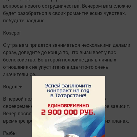
вопросы нового сотрудничества. Вечером вам сложно
будет разобраться в своих романтических чувствах,
побудьте наедине.
Козерог
С утра вам придется заниматься несколькими делами
сразу, доведите до конца то, что вызывает у вас
беспокойство. Во второй половине дня в личных
отношениях не упустите из вида что-то очень
значительное.
Водолей
В первой половине дня займитесь делами, от
своевременного выполнения которых многое зависит.
Вечер посвятите приятному и интересному
времяпрепровождению, подумайте о будущих планах.
Рыбы