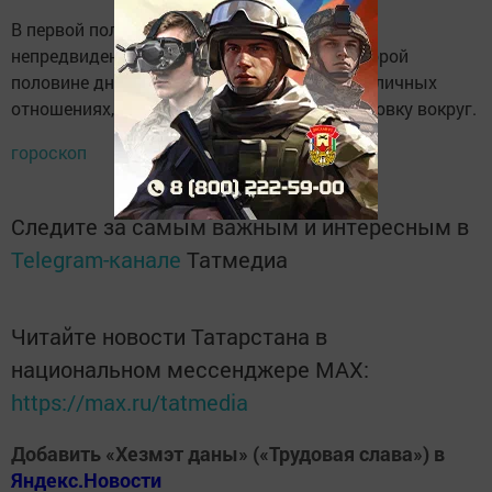
В первой половине дня могут возникнуть
непредвиденные сложности в семье. Во второй
половине дня расставьте акценты в ваших личных
отношениях, создайте гармоничную обстановку вокруг.
гороскоп
Следите за самым важным и интересным в
Telegram-канале
Татмедиа
Читайте новости Татарстана в
национальном мессенджере MАХ:
https://max.ru/tatmedia
Добавить «Хезмэт даны» («Трудовая слава») в
Яндекс.Новости