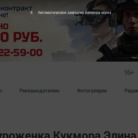
5
Автоматическое закрытие баннера через
16+
и
Рекламодателям
Фотогалереи
Реда
 уроженка Кукмора Элина