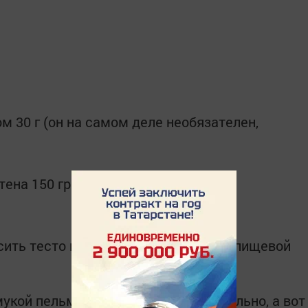
м 30 г (он на самом деле необязателен,
тена 150 грамм или цельнозерновая
ить тесто и оставить на 20 минут в пищевой
укой пельмени будут лепиться идеально, а вот