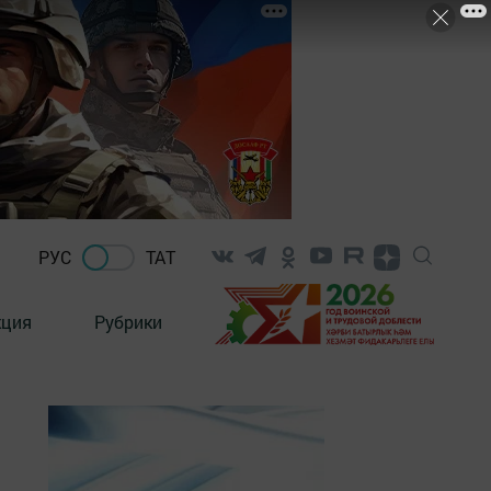
РУС
ТАТ
кция
Рубрики