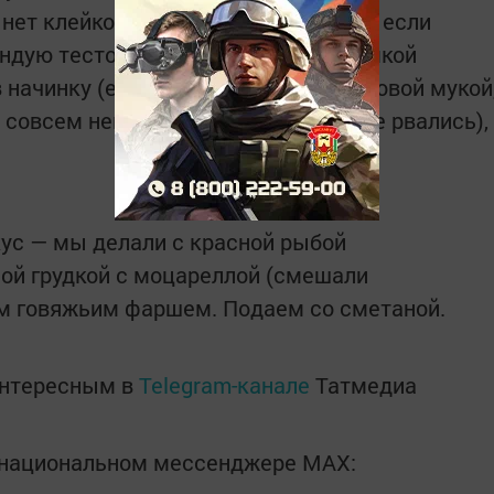
 нет клейковины (глютена). Поэтому если
ндую тесто раскатать потолще, рюмкой
 начинку (если делаете с безглютеновой мукой
совсем немного, чтобы пельмени не рвались),
ус — мы делали с красной рыбой
ой грудкой с моцареллой (смешали
ым говяжьим фаршем. Подаем со сметаной.
интересным в
Telegram-канале
Татмедиа
в национальном мессенджере MАХ: