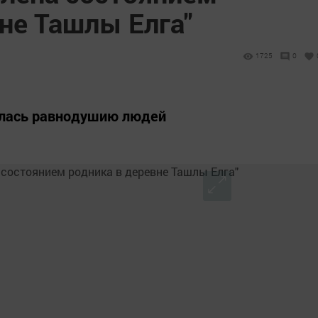
не Ташлы Елга"
1725
0
вилась равнодушию людей