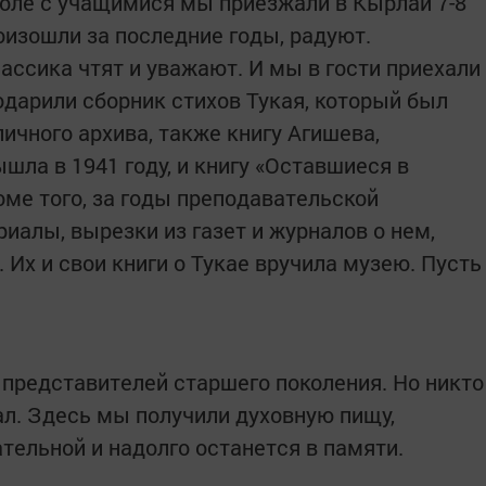
коле с учащимися мы приезжали в Кырлай 7-8
оизошли за последние годы, радуют.
лассика чтят и уважают. И мы в гости приехали
одарили сборник стихов Тукая, который был
личного архива, также книгу Агишева,
шла в 1941 году, и книгу «Оставшиеся в
оме того, за годы преподавательской
иалы, вырезки из газет и журналов о нем,
 Их и свои книги о Тукае вручила музею. Пусть
 представителей старшего поколения. Но никто
тал. Здесь мы получили духовную пищу,
тельной и надолго останется в памяти.