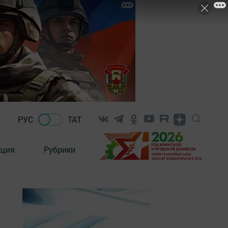
РУС
ТАТ
кция
Рубрики