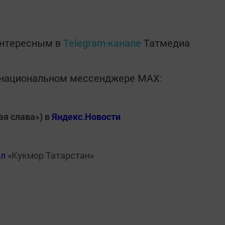
интересным в
Telegram-канале
Татмедиа
в национальном мессенджере MАХ:
ая слава») в
Яндекс.Новости
ал
«Кукмор Татарстан»