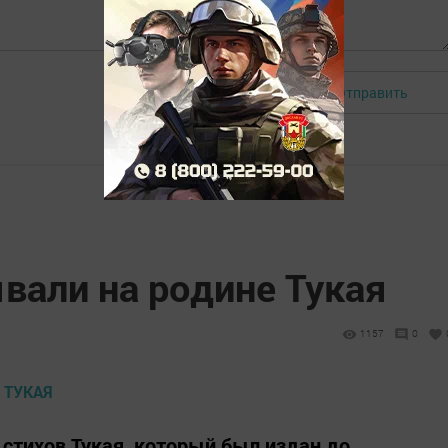
Отправить
Авторизоваться
вали на родине Тукая
1157
0
 стихов Тукая, который был издан до