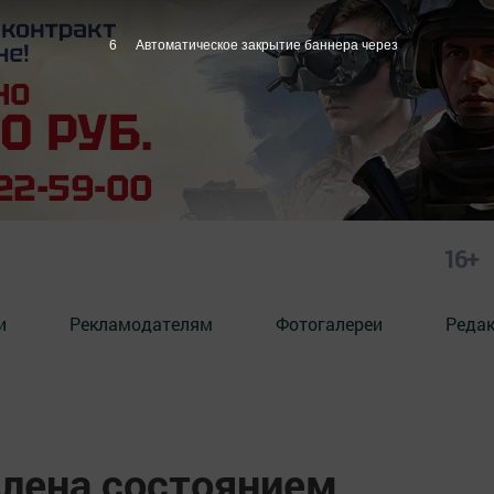
5
Автоматическое закрытие баннера через
16+
и
Рекламодателям
Фотогалереи
Реда
влена состоянием