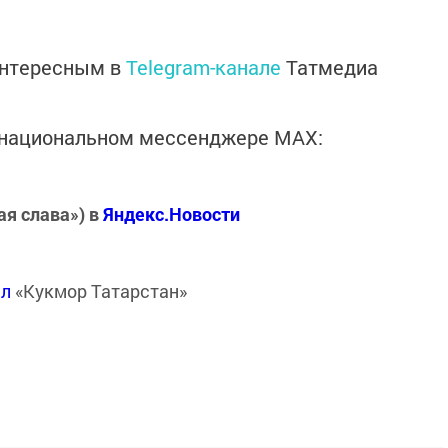
интересным в
Telegram-канале
Татмедиа
в национальном мессенджере MАХ:
ая слава») в
Яндекс.Новости
ал
«Кукмор Татарстан»