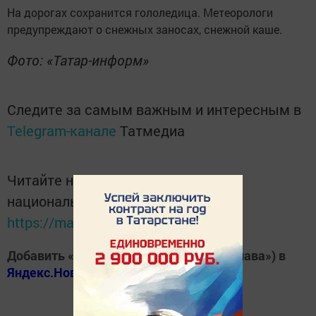
На дорогах сохранится гололедица. Метеорологи
предупреждают о снежных заносах, снежной каше.
Фото: «Татар-информ»
Следите за самым важным и интересным в
Telegram-канале
Татмедиа
Читайте новости Татарстана в
национальном мессенджере MАХ:
https://max.ru/tatmedia
Добавить «Хезмэт даны» («Трудовая слава») в
Яндекс.Новости