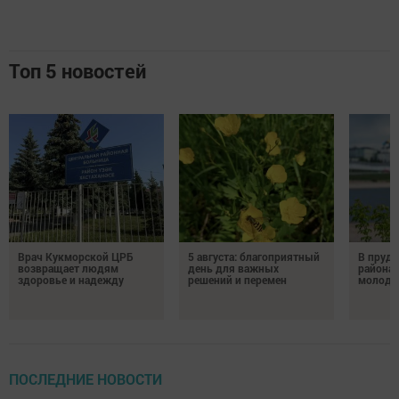
Топ 5 новостей
Врач Кукморской ЦРБ
5 августа: благоприятный
В пруду
возвращает людям
день для важных
района 
здоровье и надежду
решений и перемен
молодо
ПОСЛЕДНИЕ НОВОСТИ