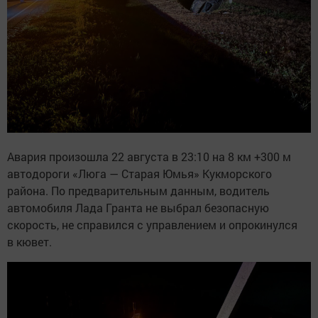
Авария произошла 22 августа в 23:10 на 8 км +300 м
автодороги «Люга — Старая Юмья» Кукморского
района. По предварительным данным, водитель
автомобиля Лада Гранта не выбрал безопасную
скорость, не справился с управлением и опрокинулся
в кювет.