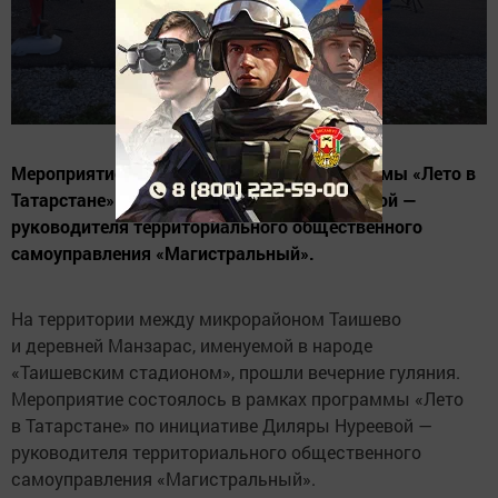
Мероприятие состоялось в рамках программы «Лето в
Татарстане» по инициативе Диляры Нуреевой —
руководителя территориального общественного
самоуправления «Магистральный».
На территории между микрорайоном Таишево
и деревней Манзарас, именуемой в народе
«Таишевским стадионом», прошли вечерние гуляния.
Мероприятие состоялось в рамках программы «Лето
в Татарстане» по инициативе Диляры Нуреевой —
руководителя территориального общественного
самоуправления «Магистральный».