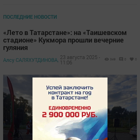
ПОСЛЕДНИЕ НОВОСТИ
«Лето в Татарстане»: на «Таишевском
стадионе» Кукмора прошли вечерние
гуляния
23 августа 2025 -
Алсу САЛЯХУТДИНОВА,
349
0
0
11:06