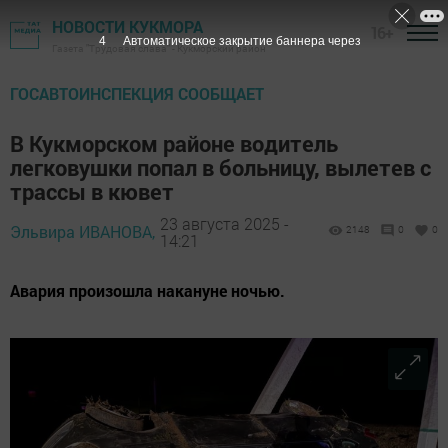
НОВОСТИ КУКМОРА
16+
2
Автоматическое закрытие баннера через
Газета "Трудовая слава" - Кукморский район
ГОСАВТОИНСПЕКЦИЯ СООБЩАЕТ
В Кукморском районе водитель
легковушки попал в больницу, вылетев с
трассы в кювет
23 августа 2025 -
Эльвира ИВАНОВА,
2148
0
0
14:21
Авария произошла накануне ночью.