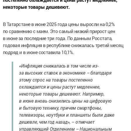
некоторые товары дешевеют.
В Татарстане в июне 2025 года цены выросли на 0,2%
по сравнению с маем. Это
самый низкий прирост цен
в
июне за
последние три
года. По данным Росстата,
годовая инфляция в республике снижалась третий месяц
подряд и
в
июне составила 10,1%.
«Инфляция снижалась в
том
числе
из-
за
высоких ставок в
экономике
– благодаря
этому спрос на
товары постепенно
охлаждается и цены растут медленнее,
некоторые товары дешевеют. Например,
в
июне вновь снизились цены на
цифровую
и
бытовую технику, причем смартфоны,
телевизоры, ноутбуки и
планшеты были даже
дешевле, чем год
назад»,
– отмечает
управляющий Отделением
– Национальным