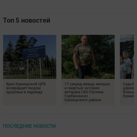
Топ 5 новостей
Врач Кукморской ЦРБ
17 секунд между жизнью
Судьба 
возвращает людям
и смертью: история
деревне
здоровье и надежду
ветерана СВО Руслана
большо
Горбунова из
Кукмор
Кукморского района
ПОСЛЕДНИЕ НОВОСТИ