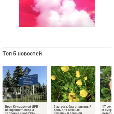
Топ 5 новостей
Врач Кукморской ЦРБ
5 августа: благоприятный
17 сек
возвращает людям
день для важных
и смерт
здоровье и надежду
решений и перемен
ветеран