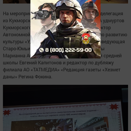
На мероприятии активное участие приняла делегация
из Кукморского района — руководитель НКА удмуртов
Кукморского района Виталий Семенов, директор
Автономной некоммерческой организации по развитию
культуры «Удмурт азбар» Ольга Зайцева, заведующая
Старо-Юмьинским сельским домом культуры
Марианна Абрамова, директор Лельвижской средней
школы Евгений Капитонов и редактор по дубляжу
филиала АО «ТАТМЕДИА» «Редакция газеты «Хезмет
даны» Регина Фокина.