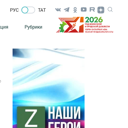
РУС
ТАТ
кция
Рубрики
0