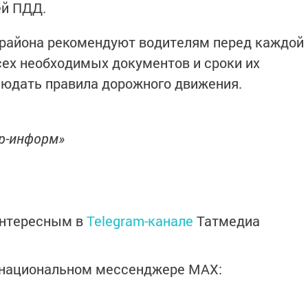
ей ПДД.
 района рекомендуют водителям перед каждой
сех необходимых документов и сроки их
людать правила дорожного движения.
ор-информ»
интересным в
Telegram-канале
Татмедиа
в национальном мессенджере MАХ: