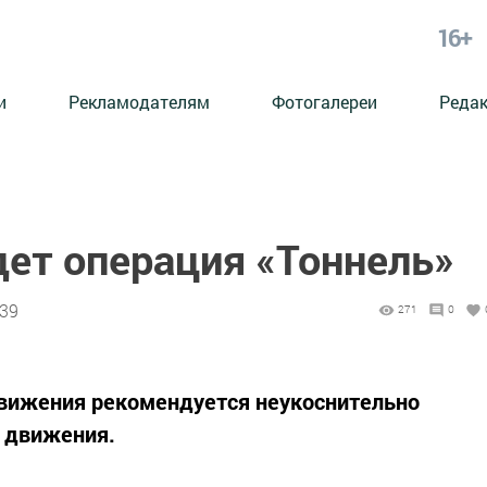
16+
и
Рекламодателям
Фотогалереи
Реда
дет операция «Тоннель»
:39
271
0
вижения рекомендуется неукоснительно
 движения.