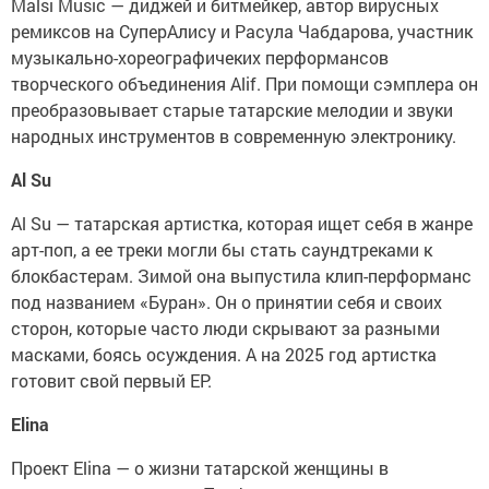
Malsi Music — диджей и битмейкер, автор вирусных
ремиксов на СуперАлису и Расула Чабдарова, участник
музыкально-хореографичеких перформансов
творческого объединения Alif. При помощи сэмплера он
преобразовывает старые татарские мелодии и звуки
народных инструментов в современную электронику.
Al Su
Al Su — татарская артистка, которая ищет себя в жанре
арт-поп, а ее треки могли бы стать саундтреками к
блокбастерам. Зимой она выпустила клип-перформанс
под названием «Буран». Он о принятии себя и своих
сторон, которые часто люди скрывают за разными
масками, боясь осуждения. А на 2025 год артистка
готовит свой первый EP.
Elina
Проект Elina — о жизни татарской женщины в