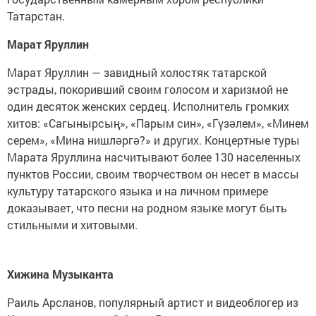
Татарстан.
Марат Яруллин
Марат Яруллин — завидный холостяк татарской
эстрады, покоривший своим голосом и харизмой не
один десяток женских сердец. Исполнитель громких
хитов: «Сагынырсың», «Парым син», «Гүзəлем», «Минем
серем», «Мина нишлəргə?» и других. Концертные туры
Марата Яруллина насчитывают более 130 населенных
пунктов России, своим творчеством он несет в массы
культуру татарского языка и на личном примере
доказывает, что песни на родном языке могут быть
стильными и хитовыми.
Хижина Музыканта
Раиль Арсланов, популярный артист и видеоблогер из