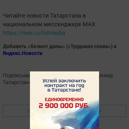
Читайте новости Татарстана в
национальном мессенджере MАХ:
https://max.ru/tatmedia
Добавить «Хезмэт даны» («Трудовая слава») в
Яндекс.Новости
Подписывайтесь на
Telegram-канал
«Кукмор
Татарстан»
Перейти на страницу новости