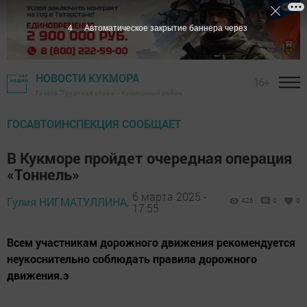
2
Автоматическое закрытие баннера через
НОВОСТИ КУКМОРА
16+
Газета "Трудовая слава" - Кукморский район
ГОСАВТОИНСПЕКЦИЯ СООБЩАЕТ
В Кукморе пройдет очередная операция
«Тоннель»
6 марта 2025 -
Гулия НИГМАТУЛЛИНА,
426
0
0
17:55
Всем участникам дорожного движения рекомендуется
неукоснительно соблюдать правила дорожного
движения.э