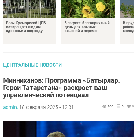
Врач Кукморской ЦРБ
5 августа: благоприятный
В пруду
возвращает людям
день для важных
района 
здоровье и надежду
решений и перемен
молодо
ЦЕНТРАЛЬНЫЕ НОВОСТИ
Минниханов: Программа «Батырлар.
Герои Татарстана» раскроет ваш
управленческий потенциал
admin,
18 февраля 2025 - 12:31
206
0
0