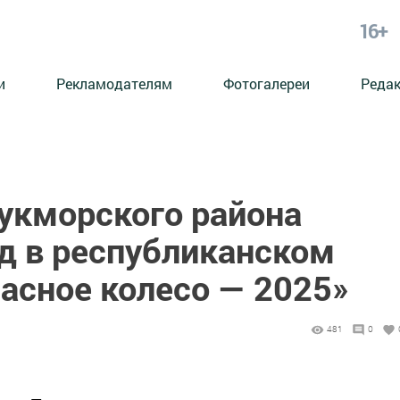
16+
и
Рекламодателям
Фотогалереи
Реда
кморского района
ад в республиканском
асное колесо — 2025»
481
0