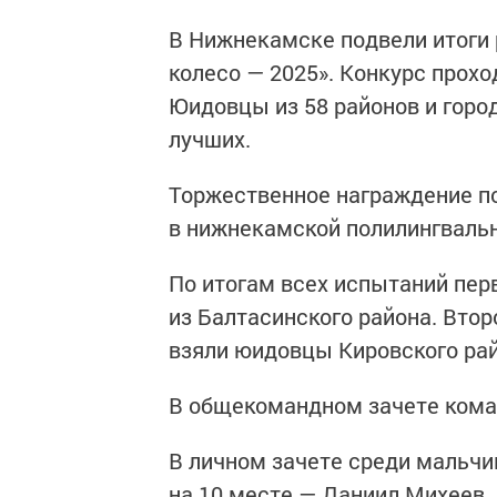
В Нижнекамске подвели итоги 
колесо — 2025». Конкурс прохо
Юидовцы из 58 районов и горо
лучших.
Торжественное награждение по
в нижнекамской полилингваль
По итогам всех испытаний пер
из Балтасинского района. Втор
взяли юидовцы Кировского рай
В общекомандном зачете кома
В личном зачете среди мальчи
на 10 месте — Даниил Михеев.