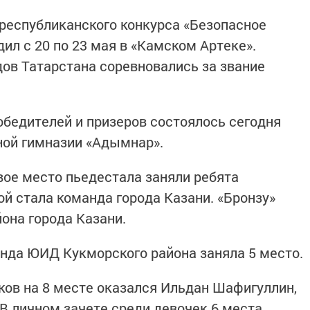
республиканского конкурса «Безопасное
дил с 20 по 23 мая в «Камском Артеке».
дов Татарстана соревновались за звание
бедителей и призеров состоялось сегодня
ной гимназии «Адымнар».
вое место пьедестала заняли ребята
ой стала команда города Казани. «Бронзу»
она города Казани.
нда ЮИД Кукморского района заняла 5 место.
ков на 8 месте оказался Ильдан Шафигуллин,
 В личном зачете среди девочек 6 места