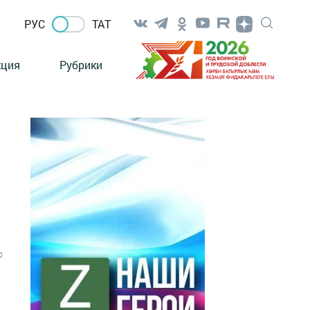
РУС
ТАТ
кция
Рубрики
0