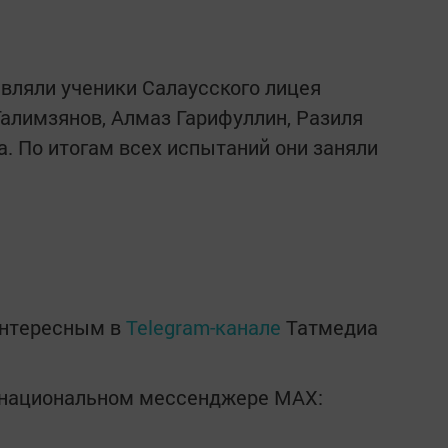
авляли ученики Салаусского лицея
Галимзянов, Алмаз Гарифуллин, Разиля
а. По итогам всех испытаний они заняли
интересным в
Telegram-канале
Татмедиа
в национальном мессенджере MАХ: