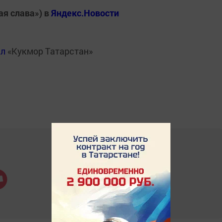
ая слава») в
Яндекс.Новости
ал
«Кукмор Татарстан»