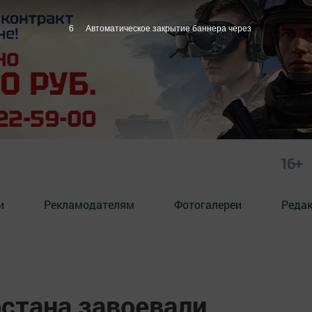
5
Автоматическое закрытие баннера через
16+
и
Рекламодателям
Фотогалереи
Реда
стана завоевали