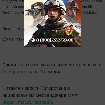
средств. В итоге кукморянка несколько раз через салон
сотовой связи перечислила собеседнице около 85
тысяч рублей, так и не получив необходимой суммы.
По данному факту проводится проверка.
фото: архив/ kukmor-rt.ru
Следите за самым важным и интересным в
Telegram-канале
Татмедиа
Читайте новости Татарстана в
национальном мессенджере MАХ:
https://max.ru/tatmedia