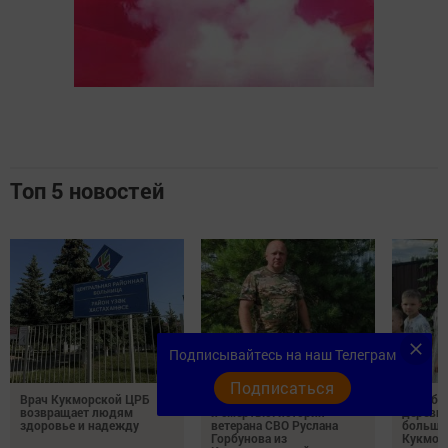
Топ 5 новостей
Подписывайтесь на наш Телеграм
Подписаться
Врач Кукморской ЦРБ
17 секунд между жизнью
Судьба 
возвращает людям
и смертью: история
деревне
здоровье и надежду
ветерана СВО Руслана
большо
Горбунова из
Кукмор