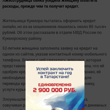
Лжесотрудница банка убедила женщину оплатить
расходы, прежде чем та получит кредит.
Жительница Кукмора пыталась оформить кредит
онлайн, но из-за мошенников лишилась около 85 тысяч
рублей. Об этом рассказали в отделе МВД России по
Кукморскому району.
52-летняя женщина заполнила заявку на кредит на
одном из сайтов, указав контактный номер мобильного
телефона. Вскоре с ней связалась женщина, которая
представилась сотрудницей банка и сообщила, что ей
одобрен кредит на сумму 700 000 рублей. Однако, ей
необходимо перечислить некоторую сумму для
перевода кредита на ее счет, оплатить страховку,
услуги курьера и первоначальный взнос.
Злоумышленница звонила ей несколько раз,
озвучивая разные поводы для перечисления денежных