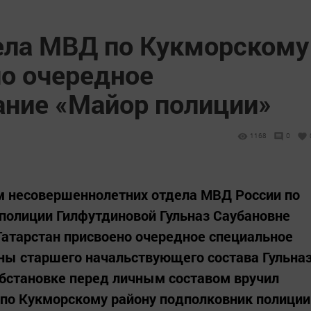
ела МВД по Кукморскому
но очередное
ание «Майор полиции»
1168
0
м несовершеннолетних отдела МВД России по
полиции Гилфутдиновой Гульназ Саубановне
атарстан присвоено очередное специальное
ны старшего начальствующего состава Гульна
обстановке перед личным составом вручил
 по Кукморскому району подполковник полиции