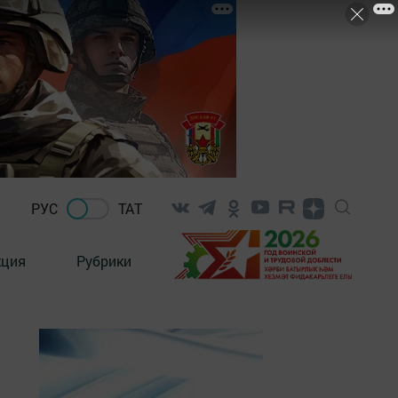
РУС
ТАТ
кция
Рубрики