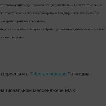
з от прохождения медицинского освидетельствования или употребление
кого удостоверения ему также потребуется медицинское заключение об
нию транспортными средствами.
 неукоснительного соблюдения Правил дорожного движения и призывает
ожными за рулем.
интересным в
Telegram-канале
Татмедиа
в национальном мессенджере MАХ: