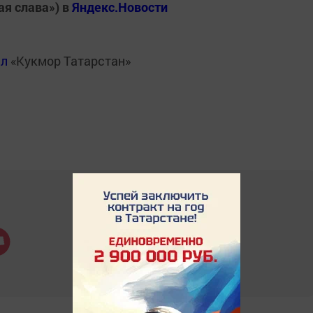
ая слава») в
Яндекс.Новости
ал
«Кукмор Татарстан»