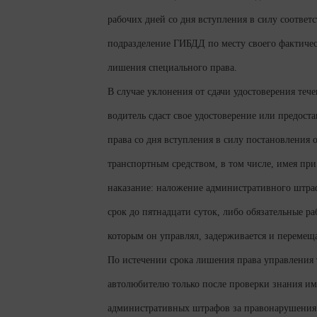
рабочих дней со дня вступления в силу соответ
подразделение ГИБДД по месту своего фактическ
лишения специального права.
В случае уклонения от сдачи удостоверения теч
водитель сдаст свое удостоверение или предост
права со дня вступления в силу постановления 
транспортным средством, в том числе, имея при
наказание: наложение административного штраф
срок до пятнадцати суток, либо обязательные ра
которым он управлял, задерживается и перемещ
По истечении срока лишения права управления 
автолюбителю только после проверки знания и
административных штрафов за правонарушения 