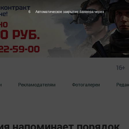
5
Автоматическое закрытие баннера через
16+
и
Рекламодателям
Фотогалереи
Реда
ия напоминает порядок