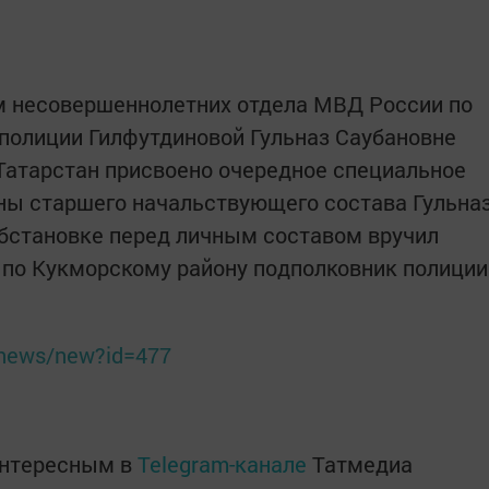
м несовершеннолетних отдела МВД России по
полиции Гилфутдиновой Гульназ Саубановне
Татарстан присвоено очередное специальное
ны старшего начальствующего состава Гульна
обстановке перед личным составом вручил
 по Кукморскому району подполковник полиции
u/news/new?id=477
интересным в
Telegram-канале
Татмедиа