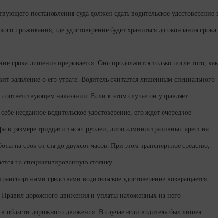
ствующего постановления суда должен сдать водительское удостоверение 
ого проживания, где удостоверение будет храниться до окончания срока
ение срока лишения прерывается. Оно продолжится только после того, как
авит заявление о его утрате. Водитель считается лишенным специального
о соответствующем наказании. Если в этом случае он управляет
 себе несданное водительское удостоверение, его ждет очередное
а в размере тридцати тысяч рублей, либо административный арест на
боты на срок от ста до двухсот часов. При этом транспортное средство,
ается на специализированную стоянку.
транспортными средствами водительское удостоверение возвращается
м Правил дорожного движения и уплаты наложенных на него
в области дорожного движения. В случае если водитель был лишен