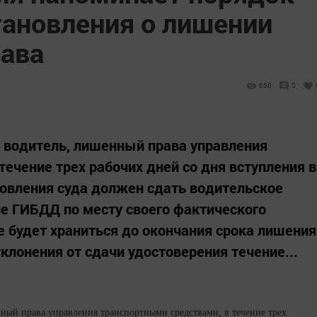
тановления о лишении
рава
658
0
 водитель, лишенный права управления
ечение трех рабочих дней со дня вступления в
овления суда должен сдать водительское
е ГИБДД по месту своего фактического
е будет храниться до окончания срока лишения
уклонения от сдачи удостоверения течение...
ный права управления транспортными средствами, в течение трех