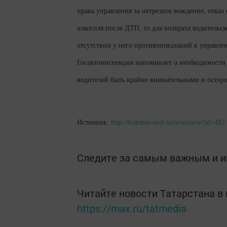
права управления за нетрезвое вождение, отка
алкоголя после ДТП, то для возврата водительс
отсутствии у него противопоказаний к управле
Госавтоинспекция напоминает о необходимости
водителей быть крайне внимательными и остор
Источник:
http://kukmor-ovd.ru/news/new?id=482
Следите за самым важным и 
Читайте новости Татарстана 
https://max.ru/tatmedia