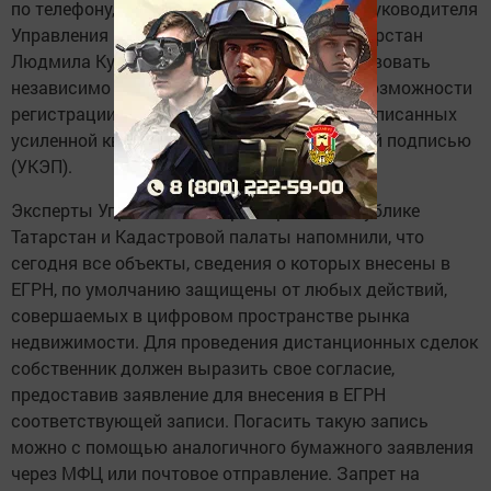
по телефону, – отметила и.о. заместителя руководителя
Управления Росреестра по Республике Татарстан
Людмила Кулагина. Эта норма будет действовать
независимо от наличия отметки в ЕГРН о возможности
регистрации на основании документов, подписанных
усиленной квалифицированной электронной подписью
(УКЭП).
Эксперты Управления Росреестра по Республике
Татарстан и Кадастровой палаты напомнили, что
сегодня все объекты, сведения о которых внесены в
ЕГРН, по умолчанию защищены от любых действий,
совершаемых в цифровом пространстве рынка
недвижимости. Для проведения дистанционных сделок
собственник должен выразить свое согласие,
предоставив заявление для внесения в ЕГРН
соответствующей записи. Погасить такую запись
можно с помощью аналогичного бумажного заявления
через МФЦ или почтовое отправление. Запрет на