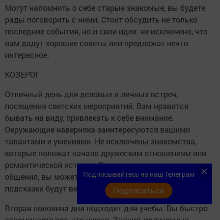
Могут напомнить о себе старые знакомые, вы будете
рады поговорить с ними. Стоит обсудить не только
последние события, но и свои идеи: не исключено, что
вам дадут хорошие советы или предложат нечто
интересное.
КОЗЕРОГ
Отличный день для деловых и личных встреч,
посещения светских мероприятий. Вам нравится
бывать на виду, привлекать к себе внимание.
Окружающие наверняка заинтересуются вашими
талантами и умениями. Не исключены знакомства,
которые положат начало дружеским отношениям или
романтической истории. Во всем, что касается
Подписывайтесь на наш Телеграм
общения, вы можете полагаться на интуицию. Ее
подсказки будут верными и точными.
Подписаться
Вторая половина дня подходит для учебы. Вы быстро
запоминаете все, что нужно. Знания, полученные