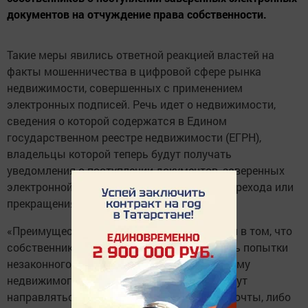
документов на отчуждение права собственности.
Такие меры явились ответной реакцией властей на
факты мошенничества в цифровой сфере рынка
недвижимости, совершенных с применением
электронных подписей. Речь идет о недвижимости,
сведения о которой содержатся в Едином
государственном реестре недвижимости (ЕГРН),
владельцы которой теперь будут получать
уведомления о поступлении документов, заверенных
электронной подписью, для регистрации перехода или
прекращения права собственности.
«Преимущество нововведения заключается в том, что
собственник сможет своевременно выявить попытки
незаконного присвоения принадлежащего ему
недвижимого имущества. Уведомления будут
направляться либо на адрес электронной почты, либо