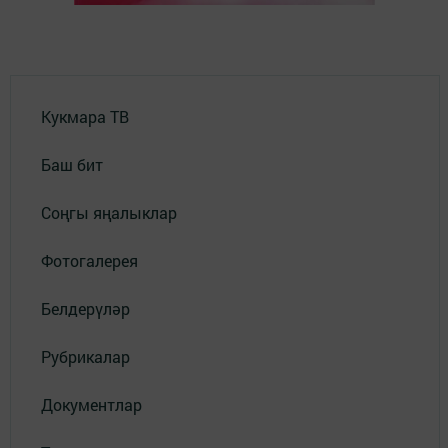
Кукмара ТВ
Баш бит
Соңгы яңалыклар
Фотогалерея
Белдерүләр
Рубрикалар
Документлар