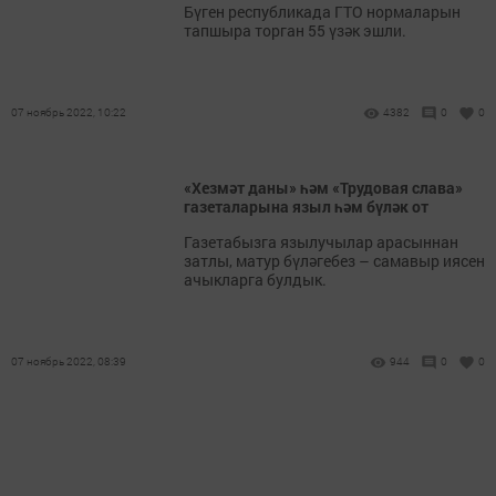
Бүген республикада ГТО нормаларын
тапшыра торган 55 үзәк эшли.
07 ноябрь 2022, 10:22
4382
0
0
«Хезмәт даны» һәм «Трудовая слава»
газеталарына языл һәм бүләк от
Газетабызга язылучылар арасыннан
затлы, матур бүләгебез – самавыр иясен
ачыкларга булдык.
07 ноябрь 2022, 08:39
944
0
0