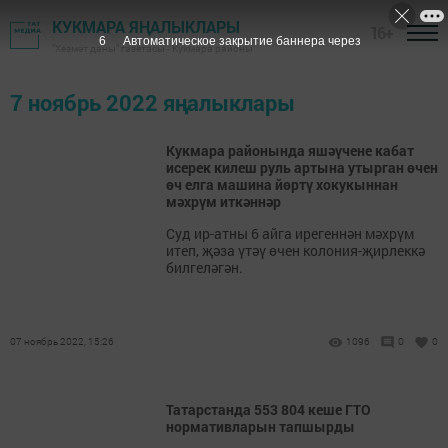
КУКМАРА ЯҢАЛЫКЛАРЫ
16+
6
Автоматическое закрытие баннера через
"Хезмәт даны" газетасы - Кукмара районы
7 ноябрь 2022 яңалыклары
Кукмара районында яшәүчене кабат
исерек килеш руль артына утырган өчен
өч елга машина йөртү хокукыннан
мәхрүм иткәннәр
Суд ир-атны 6 айга ирегеннән мәхрүм
итеп, җәза үтәү өчен колония-җирлеккә
билгеләгән.
07 ноябрь 2022, 15:26
1096
0
0
Татарстанда 553 804 кеше ГТО
нормативларын тапшырды