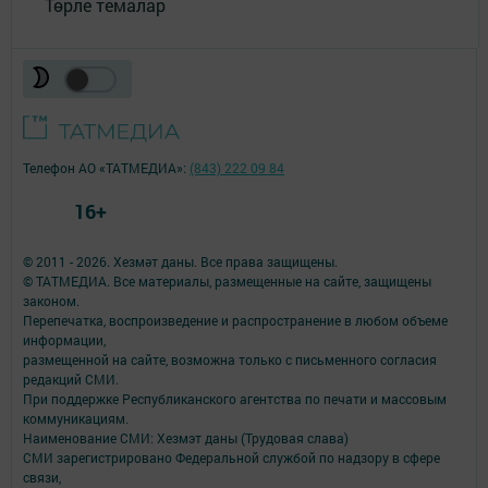
Төрле темалар
Телефон АО «ТАТМЕДИА»:
(843) 222 09 84
16+
© 2011 - 2026. Хезмәт даны. Все права защищены.
© ТАТМЕДИА. Все материалы, размещенные на сайте, защищены
законом.
Перепечатка, воспроизведение и распространение в любом объеме
информации,
размещенной на сайте, возможна только с письменного согласия
редакций СМИ.
При поддержке Республиканского агентства по печати и массовым
коммуникациям.
Наименование СМИ: Хезмэт даны (Трудовая слава)
СМИ зарегистрировано Федеральной службой по надзору в сфере
связи,