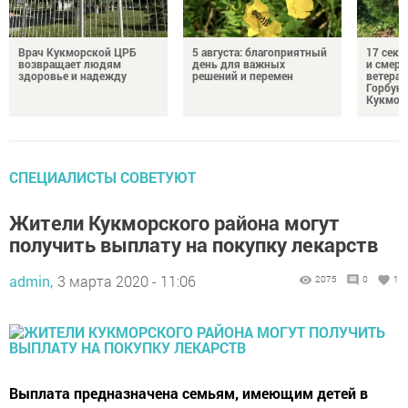
Врач Кукморской ЦРБ
5 августа: благоприятный
17 сек
возвращает людям
день для важных
и смерт
здоровье и надежду
решений и перемен
ветеран
Горбуно
Кукмор
СПЕЦИАЛИСТЫ СОВЕТУЮТ
Жители Кукморского района могут
получить выплату на покупку лекарств
admin,
3 марта 2020 - 11:06
2075
0
1
Выплата предназначена семьям, имеющим детей в